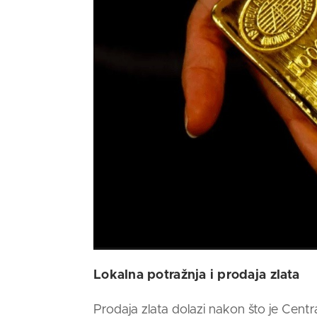
Lokalna potražnja i prodaja zlata
Prodaja
zlata
dolazi nakon što je Centra