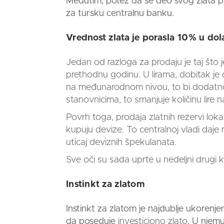
Međutim, potez da se deo svog
zlata
pr
za tursku centralnu banku.
Vrednost zlata je porasla 10% u do
Jedan od razloga za prodaju je taj što
prethodnu godinu. U lirama, dobitak je 
na međunarodnom nivou, to bi dodatno os
stanovnicima, to smanjuje količinu lire 
Povrh toga, prodaja zlatnih rezervi l
kupuju devize. To centralnoj vladi daje
uticaj deviznih špekulanata.
Sve oči su sada uprte u nedeljni drugi 
Instinkt za zlatom
Instinkt za zlatom je najdublje ukorenjen
da poseduje
investiciono zlato
. U njemu