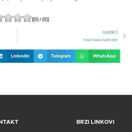
[(
0
) / (
0
)]
SLEDEĆI
Kada i kako kupiti zlato
LinkedIn
Telegram
WhatsApp
NTAKT
BRZI LINKOVI