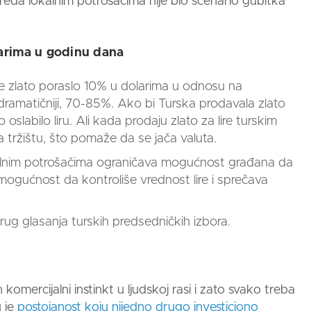
eda lokalnim potrošačima nije bio scenario gubitka
larima u godinu dana
 je zlato poraslo 10% u dolarima u odnosu na
dramatičniji, 70-85%. Ako bi Turska prodavala zlato
labilo liru. Ali kada prodaju zlato za lire turskim
na tržištu, što pomaže da se jača valuta.
okalnim potrošačima ograničava mogućnost građana da
 mogućnost da kontroliše vrednost lire i sprečava
krug glasanja turskih predsedničkih izbora.
 komercijalni instinkt u ljudskoj rasi i zato svako treba
 je
postojanost koju nijedno drugo investiciono