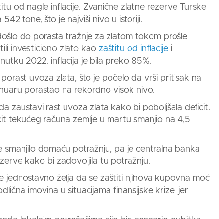
itu od nagle inflacije. Zvanične zlatne rezerve Turske
2 tone, što je najviši nivo u istoriji.
ošlo do porasta tražnje z
a zlatom
tokom prošle
ili
investiciono zlato
kao
zaštitu od inflacije
i
nutku 2022. inflacija je bila preko 85%.
e porast uvoza
zlata,
što je počelo da vrši pritisak na
januaru porastao na rekordno visok nivo.
da zaustavi rast uvoza
zlata ka
ko bi poboljšala deficit.
icit tekućeg računa zemlje u martu smanjio na 4,5
je smanjilo domaću potražnju, pa je centralna banka
ezerve
kako bi zadovoljila tu potražnju.
je jednostavno želja da se zaštiti njihova kupovna moć
odlična imovina u situacijama finansijske krize, jer