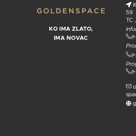
K
59
TC 
KO IMA ZLATO,
Info
(
IMA NOVAC
Pro
(
Pro
(
o
spa
g