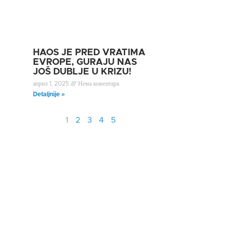
HAOS JE PRED VRATIMA
EVROPE, GURAJU NAS
JOŠ DUBLJE U KRIZU!
април 1, 2025
Нема коментара
Detaljnije »
1
2
3
4
5