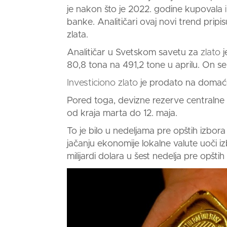
je nakon što je 2022. godine kupovala
i
banke. Analitičari ovaj novi trend prip
zlata.
Analitičar u Svetskom savetu za
zlato
j
80,8 tona na 491,2 tone u aprilu. On 
Investiciono zlato
je prodato na domaćem
Pored toga, devizne rezerve centralne 
od kraja marta do 12. maja.
To je bilo u nedeljama pre opštih izbor
jačanju ekonomije lokalne valute uoči 
milijardi dolara u šest nedelja pre opštih