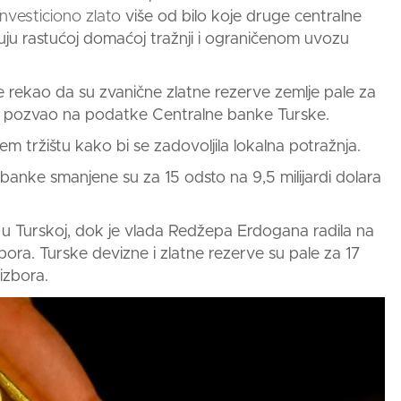
nvesticiono zlato
više
od bilo koje druge centralne
isuju rastućoj domaćoj tražnji i ograničenom uvozu
e rekao da su zvanične zlatne rezerve zemlje pale za
se pozvao na podatke Centralne banke Turske.
 tržištu kako bi se zadovoljila lokalna potražnja.
banke smanjene su za 15 odsto na 9,5 milijardi dolara
a u Turskoj, dok je vlada Redžepa Erdogana radila na
izbora. Turske devizne
i zlatne
rezerve su pale za 17
 izbora.