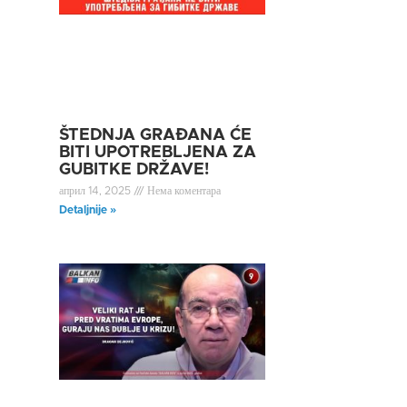
ŠTEDNJA GRAĐANA ĆE
BITI UPOTREBLJENA ZA
GUBITKE DRŽAVE!
април 14, 2025
Нема коментара
Detaljnije »