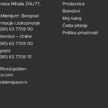
neza Mihaila 21A/77,
Prodavnica
Brendovi
„Milenijum“, Beograd
Moj nalog
rmacije i zakazivanje
Česta pitanja
+381) 63 7709 110
Politika privatnosti
davnica – Online
+381) 63 7709 110
grami
+381) 63 7709 111
ffice@golden-
ce.com
oldenspace.rs