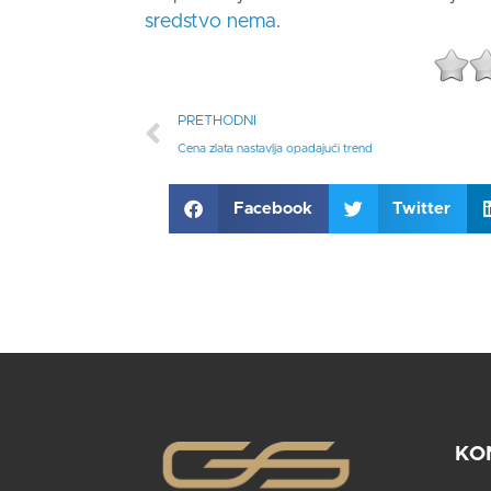
sredstvo nema
.
PRETHODNI
Cena zlata nastavlja opadajući trend
Facebook
Twitter
KO