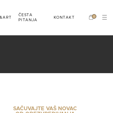
Nema proizvoda u
ČESTA
0
&ART
KONTAKT
korpi.
PITANJA
L
Nema proizvoda u
Mihić
korpi.
IMBOL
SAČUVAJTE VAŠ NOVAC