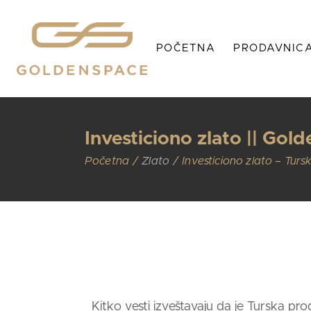
Prodavnica Zlata
O
POČETNA
PRODAVNIC
Prodavnica Srebra
G
Brendovi
IG
Korpa
Po
Prodavnica Zlat
Investiciono zlato || Gold
Prodavnica Sre
Početna
Zlato
Investiciono zlato – Tur
Brendovi
Korpa
Kitko vesti izveštavaju da je Turska pro