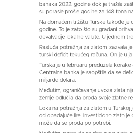
banaka 2022. godine dok je tražila zašt
su porasle prošle godine za 148 tona na 54
Na domaćem tržištu Turske takođe je d
godine. To je zato što su građani prihvat
devalvacije lokalne valute. U jednom tre
Rastuća potražnja z
a zlatom
izazvala j
turski deficit tekućeg računa. On je u 
Turska je u februaru preduzela korake 
Centralna banka je saopštila da se def
milijarde dolara.
Međutim, ograničavanje u
voza zlata
ni
zemlje odlučila da proda svoje
zlatne r
Lokalna
potražnja za zlatom
u Turskoj 
od opadajuće lire.
Investiciono zlato
je 
može da se proda po potrebi.