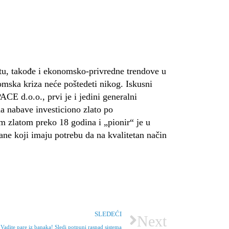
u, takođe i ekonomsko-privredne trendove u
onomska kriza neće poštedeti nikog. Iskusni
 d.o.o., prvi je i jedini generalni
a nabave investiciono zlato po
 zlatom preko 18 godina i „pionir“ je u
ane koji imaju potrebu da na kvalitetan način
SLEDEĆI
Next
Vadite pare iz banaka! Sledi potpuni raspad sistema