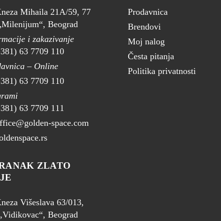
neza Mihaila 21A/59, 77
Prodavnica
Milenijum“, Beograd
Brendovi
rmacije i zakazivanje
Moj nalog
+381) 63 7709 110
Česta pitanja
avnica – Online
Politika privatnosti
+381) 63 7709 110
grami
+381) 63 7709 111
ffice@golden-space.com
ldenspace.rs
RANAK ZLATO
JE
neza Višeslava 63/013,
,Vidikovac“, Beograd