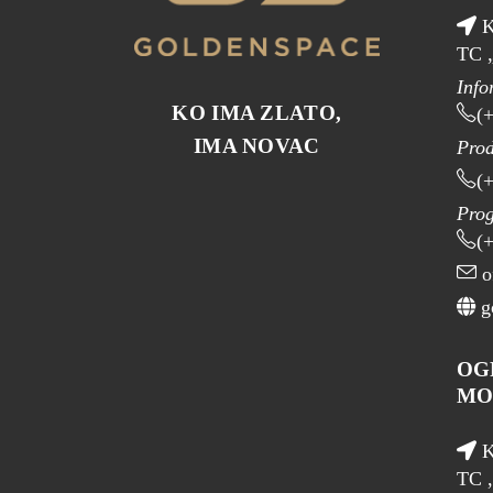
K
TC „
Info
KO IMA ZLATO,
(
IMA NOVAC
Prod
(
Pro
(
o
go
OG
MO
K
TC ,