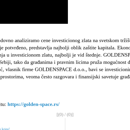
no analiziramo cene investicionog zlata na svetskom tržišt
i je potvrđeno, predstavlja najbolji oblik zaštite kapitala. Ek
 investicionom zlatu, najbolji je vid štednje. GOLDENSPACE
 Srbiji, tako da građanima i pravnim licima pruža mogućnost d
ć, vlasnik firme GOLDENSPACE d.o.o., bavi se investicionim
rostorima, veoma često razgovara i finansijski savetuje građ
tu:
https://golden-space.rs/
[(
0
) / (
0
)]
u krizu!