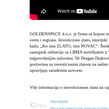
GOLDENSPACE d.o.o. je firma sa kojom redov
svetu i regionu. Investiciono zlato, istorijsk
kažu: „Ko ima ZLATO, ima NOVAC“. Štednja u
zastupnik rafinerije sa LBMA sertifikatim u
najpovoljnijim uslovima. Dr Dragan Dejkovi
poslovima sa investicionim zlatom na našim p
upravljaju zarađenim novcem.
Više informacija o investicionom zlatu na saj
PRETHODNI
Prev
Haos je pred vratima Evrope, guraju nas još dublje 