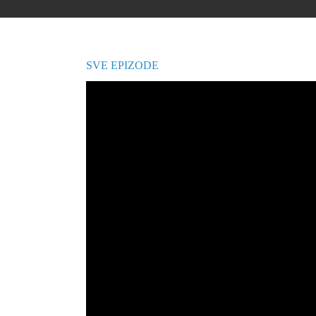
Prodavnica SIL
Poklon kartice
Kutijice
SVE EPIZODE
Brendovi
Korpa