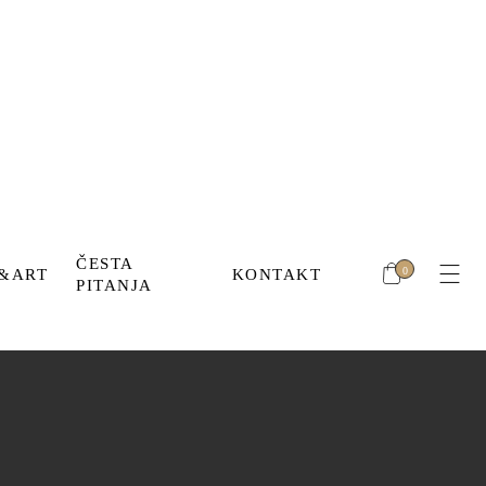
Nema proizvoda u korpi.
ć
OL
ČESTA
0
&ART
KONTAKT
PITANJA
Nema proizvoda u korpi.
Mihić
IMBOL