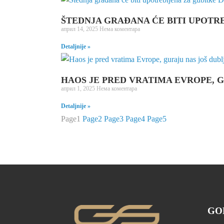
ŠTEDNJA GRAĐANA ĆE BITI UPOTR
април 14, 2025
Нема коментара
Detaljnije »
HAOS JE PRED VRATIMA EVROPE, G
април 1, 2025
Нема коментара
Detaljnije »
Page
1
Page
2
Page
3
Page
4
Page
5
GO