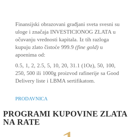
Finansijski obrazovani građjani sveta svesni su
uloge i značaja INVESTICIONOG ZLATA u
očuvanju vrednosti kapitala. Iz tih razloga
kupuju zlato čistoće 999.9
(fine gold)
u
apoenima od:
0.5, 1, 2, 2.5, 5, 10, 20, 31.1 (1Oz), 50, 100,
250, 500 ili 1000g proizvod rafinerije sa Good
Delivery liste i LBMA sertifikatom.
PRODAVNICA
PROGRAMI KUPOVINE ZLATA
NA RATE