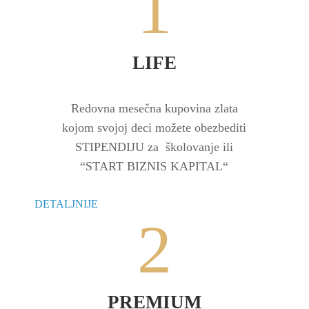
1
LIFE
Redovna mesečna kupovina zlata
kojom svojoj deci možete ‎‏obezbediti
STIPENDIJU za ‏‏‎ školovanje ili
‏‏‎“START BIZNIS KAPITAL“
DETALJNIJE
2
PREMIUM