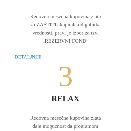
Redovna mesečna kupovina zlata
za ZAŠTITU kapitala od gubitka
vrednosti, pravi je izbor za tzv.
„REZERVNI FOND“
DETALJNIJE
3
RELAX
Redovna mesečna kupovina zlata
daje mogućnost da programom