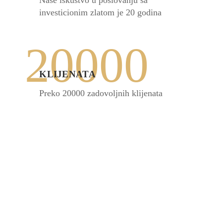
Naše iskustvo u poslovanju sa
investicionim zlatom je 20 godina
20000
KLIJENATA
Preko 20000 zadovoljnih klijenata
REKLI SU O ZLATU