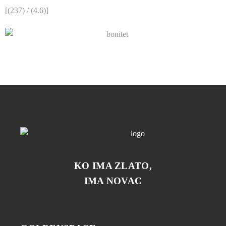
[(
237
) / (
4.6
)]
KO IMA ZLATO,
IMA NOVAC