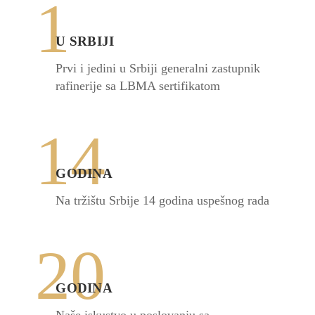
1
U SRBIJI
Prvi i jedini u Srbiji generalni zastupnik
rafinerije sa LBMA sertifikatom
14
GODINA
Na tržištu Srbije 14 godina uspešnog rada
20
GODINA