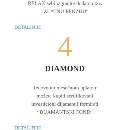
RELAX sebi izgradite dodatnu tzv.
‏‏‎“ZLATNU PENZIJU“
DETALJNIJE
4
DIAMOND
Redovnom mesečnom uplatom
možete kupiti sertifikovani
investicioni dijamant i formirati
‏‏‎“DIJAMANTSKI FOND“
DETALJNIJE