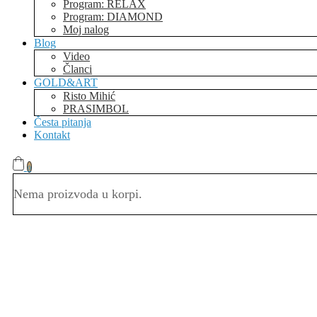
Program: RELAX
Program: DIAMOND
Moj nalog
Blog
Video
Članci
GOLD&ART
Risto Mihić
PRASIMBOL
Česta pitanja
Kontakt
0
Nema proizvoda u korpi.