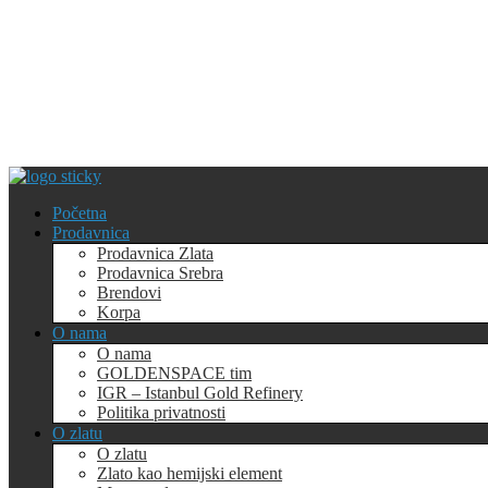
Početna
Prodavnica
Prodavnica Zlata
Prodavnica Srebra
Brendovi
Korpa
O nama
O nama
GOLDENSPACE tim
IGR – Istanbul Gold Refinery
Politika privatnosti
O zlatu
O zlatu
Zlato kao hemijski element