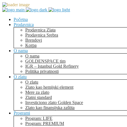
Početna
Prodavnica
Prodavnica Zlata
Prodavnica Srebra
Brendovi
Korpa
O nama
O nama
GOLDENSPACE tim
IGR – Istanbul Gold Refinery
Politika privatnosti
O zlatu
O zlatu
Zlato kao hemijski element
Mere za zlato
Zlatni standard
Investiciono zlato Golden Space
Zlato kao finansijska zaštita
Programi
Program: LIFE
Program: PREMIUM