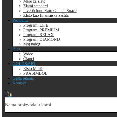
Mere za zlato
Zlatni standard
Investiciono zlato Golden Space
Zlato kao finansijska zaštita
Programi
Program: LIFE
Program: PREMIUM
Program: RELAX
Program: DIAMOND
Moj nalog
Blog
Video
Članci
GOLD&ART
Risto Mihić
PRASIMBOL
Česta pitanja
Kontakt
0
Nema proizvoda u korpi.