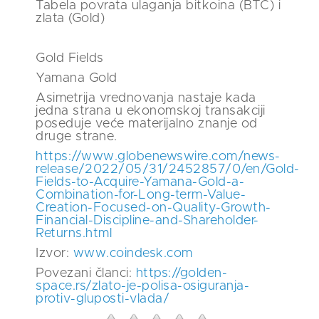
Tabela povrata ulaganja bitkoina (BTC) i
zlata (Gold)
Gold Fields
Yamana Gold
Asimetrija vrednovanja nastaje kada
jedna strana u ekonomskoj transakciji
poseduje veće materijalno znanje od
druge strane.
https://www.globenewswire.com/news-
release/2022/05/31/2452857/0/en/Gold-
Fields-to-Acquire-Yamana-Gold-a-
Combination-for-Long-term-Value-
Creation-Focused-on-Quality-Growth-
Financial-Discipline-and-Shareholder-
Returns.html
Izvor:
www.coindesk.com
Povezani članci:
https://golden-
space.rs/zlato-je-polisa-osiguranja-
protiv-gluposti-vlada/