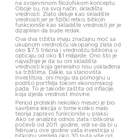
na svojevrsnom filozofskom konceptu.
Oboje su, na svoj način, skladišta
vrednosti. Zlato deluje kao skladište
vrednosti jer je fizički retko; bitkoin
funkcioniše kao skladište vrednosti jer je
dizajniran da bude redak.
Ova dva tržišta imaju značajnu moć sa
ukupnom vrednošću iskopanog zlata od
oko $7.5 triliona i vrednošću bitkoina u
opticaju od oko $1 milijarde. Ono što je
najvažnije je da su oni skladišta
vrednosti koja generalno nisu usklađena
sa tržištima. Dakle, sa stanovišta
investitora, oni mogu da pomognu u
podršci portfelja tokom ekonomskog
pada. To je takođe zaštita od inflacije,
koja izjeda vrednost imovine.
Period proteklih nekoliko meseci je bio
savršena lekcija o tome koliko malo
teorija zapravo funkcioniše u praksi.
Ako se analizira odnos zlata i bitkoina
počevši od 2011. godine, vidi se da bi u
februaru ove godine vaša investicija u
bitkoinu vredela oko 30 puta više od