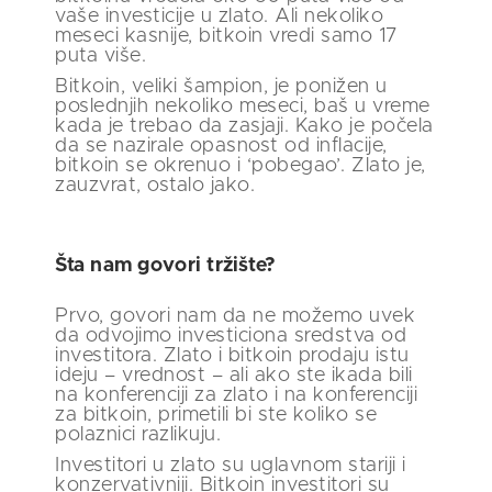
vaše investicije u zlato. Ali nekoliko
meseci kasnije, bitkoin vredi samo 17
puta više.
Bitkoin, veliki šampion, je ponižen u
poslednjih nekoliko meseci, baš u vreme
kada je trebao da zasjaji. Kako je počela
da se nazirale opasnost od inflacije,
bitkoin se okrenuo i ‘pobegao’. Zlato je,
zauzvrat, ostalo jako.
Šta nam govori tržište?
Prvo, govori nam da ne možemo uvek
da odvojimo investiciona sredstva od
investitora. Zlato i bitkoin prodaju istu
ideju – vrednost – ali ako ste ikada bili
na konferenciji za zlato i na konferenciji
za bitkoin, primetili bi ste koliko se
polaznici razlikuju.
Investitori u zlato su uglavnom stariji i
konzervativniji. Bitkoin investitori su