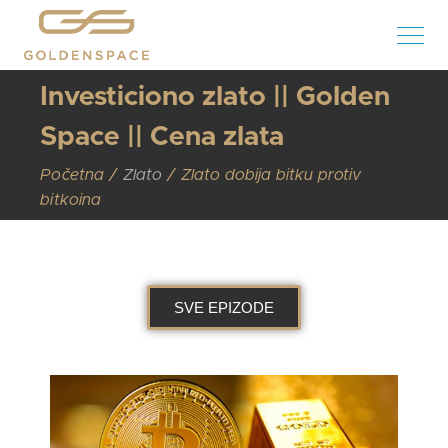
Investiciono zlato || Golden
Space || Cena zlata
Početna
Zlato
Zlato dobija bitku protiv
bitkoina
SVE EPIZODE