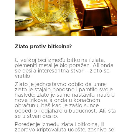
Zlato protiv bitkoina?
U velikoj bici između bitkoina i zlata,
plemeniti metal je bio poražen. Ali onda
se desila interesantna stvar – zlato se
vratilo.
Zlato je jednostavno odbilo da umre;
zlato je stajalo ponosno i pamtilo svoje
nasleđe; zlato je samo nastavilo, naučilo
nove trikove, a onda u konačnom
obračunu, baš kad je zašlo sunce,
pobedilo i odjahalo u budućnost. Ali, šta
se u stvari desilo.
Poređenje između zlata i bitkoina, ili
zapravo kriptovaluta uopšte, zasniva se