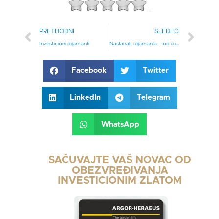
[(
0
) / (
0
)]
PRETHODNI
SLEDEĆI
Investicioni dijamanti
Nastanak dijamanta – od rude do vaših ruku
Facebook
Twitter
LinkedIn
Telegram
WhatsApp
SAČUVAJTE VAŠ NOVAC OD
OBEZVREĐIVANJA
INVESTICIONIM ZLATOM