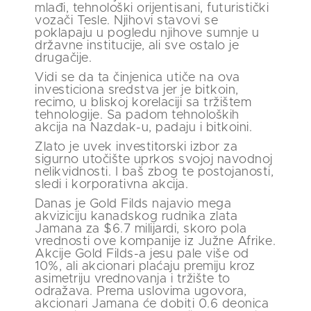
mlađi, tehnološki orijentisani, futuristički
vozači Tesle. Njihovi stavovi se
poklapaju u pogledu njihove sumnje u
državne institucije, ali sve ostalo je
drugačije.
Vidi se da ta činjenica utiče na ova
investiciona sredstva jer je bitkoin,
recimo, u bliskoj korelaciji sa tržištem
tehnologije. Sa padom tehnoloških
akcija na Nazdak-u, padaju i bitkoini.
Zlato je uvek investitorski izbor za
sigurno utočište uprkos svojoj navodnoj
nelikvidnosti. I baš zbog te postojanosti,
sledi i korporativna akcija.
Danas je Gold Filds najavio mega
akviziciju kanadskog rudnika zlata
Jamana za $6.7 milijardi, skoro pola
vrednosti ove kompanije iz Južne Afrike.
Akcije Gold Filds-a jesu pale više od
10%, ali akcionari plaćaju premiju kroz
asimetriju vrednovanja i tržište to
odražava. Prema uslovima ugovora,
akcionari Jamana će dobiti 0.6 deonica