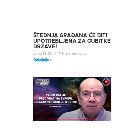
ŠTEDNJA GRAĐANA ĆE BITI
UPOTREBLJENA ZA GUBITKE
DRŽAVE!
април 14, 2025
Нема коментара
Detaljnije »