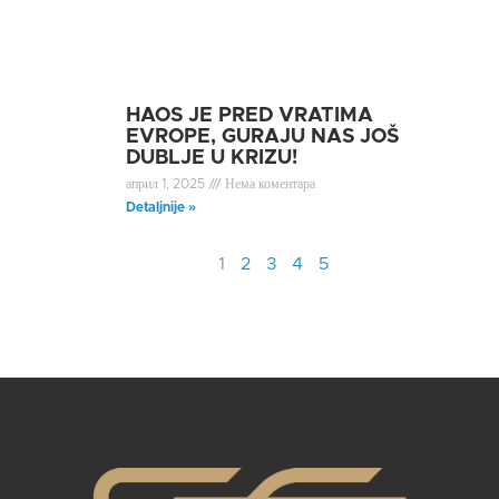
HAOS JE PRED VRATIMA
EVROPE, GURAJU NAS JOŠ
DUBLJE U KRIZU!
април 1, 2025
Нема коментара
Detaljnije »
1
2
3
4
5