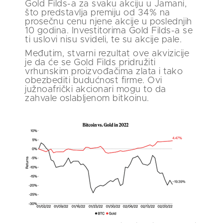
Gold Filds-a za svaku akciju u Jamani,
što predstavlja premiju od 34% na
prosečnu cenu njene akcije u poslednjih
10 godina. Investitorima Gold Filds-a se
ti uslovi nisu svideli, te su akcije pale.
Međutim, stvarni rezultat ove akvizicije
je da će se Gold Filds pridružiti
vrhunskim proizvođačima zlata i tako
obezbediti budućnost firme. Ovi
južnoafrički akcionari mogu to da
zahvale oslabljenom bitkoinu.