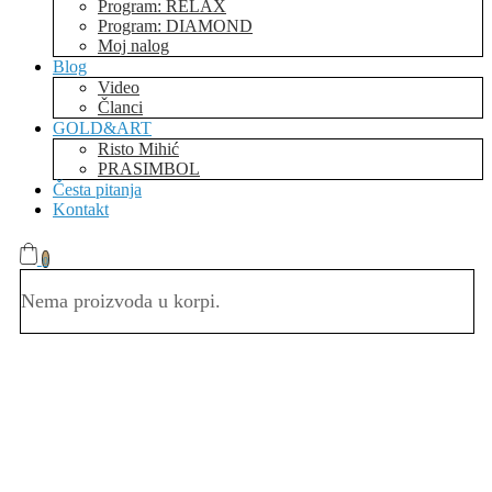
Program: RELAX
Program: DIAMOND
Moj nalog
Blog
Video
Članci
GOLD&ART
Risto Mihić
PRASIMBOL
Česta pitanja
Kontakt
0
Nema proizvoda u korpi.