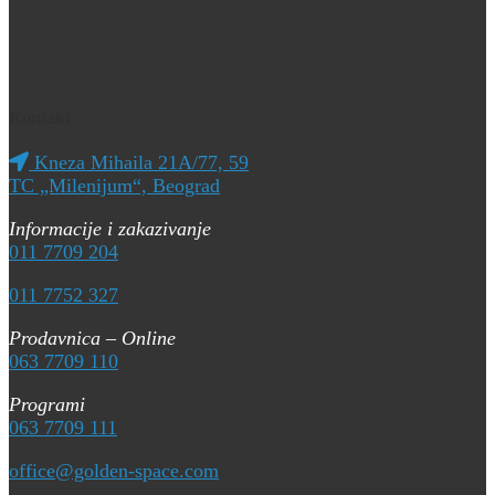
Kontakt
Kneza Mihaila 21A/77, 59
TC „Milenijum“, Beograd
Informacije i zakazivanje
011 7709 204
011 7752 327
Prodavnica – Online
063 7709 110
Programi
063 7709 111
office@golden-space.com