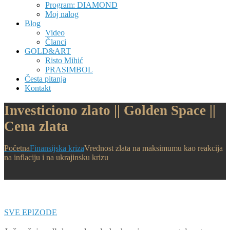
Program: DIAMOND
Moj nalog
Blog
Video
Članci
GOLD&ART
Risto Mihić
PRASIMBOL
Česta pitanja
Kontakt
Investiciono zlato || Golden Space ||
Cena zlata
Početna
Finansijska kriza
Vrednost zlata na maksimumu kao reakcija
na inflaciju i na ukrajinsku krizu
SVE EPIZODE