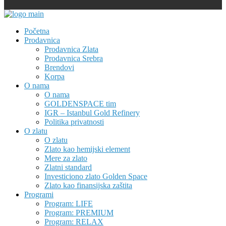
Početna
Prodavnica
Prodavnica Zlata
Prodavnica Srebra
Brendovi
Korpa
O nama
O nama
GOLDENSPACE tim
IGR – Istanbul Gold Refinery
Politika privatnosti
O zlatu
O zlatu
Zlato kao hemijski element
Mere za zlato
Zlatni standard
Investiciono zlato Golden Space
Zlato kao finansijska zaštita
Programi
Program: LIFE
Program: PREMIUM
Program: RELAX