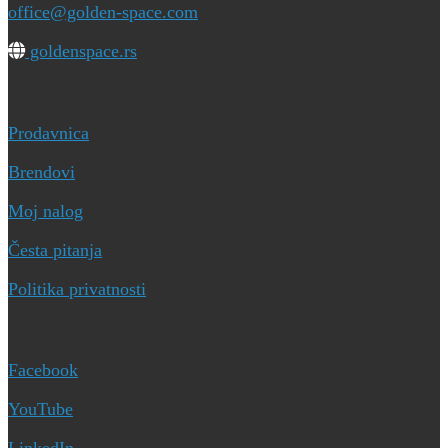
office@golden-space.com
goldenspace.rs
Brzi linkovi
Prodavnica
Brendovi
Moj nalog
Česta pitanja
Politika privatnosti
Društvene mreže
Facebook
YouTube