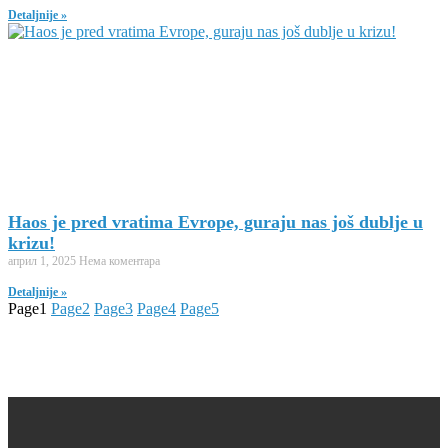
Detaljnije »
Haos je pred vratima Evrope, guraju nas još dublje u
krizu!
април 1, 2025
Нема коментара
Detaljnije »
Page
1
Page
2
Page
3
Page
4
Page
5