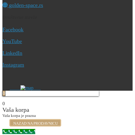
golden-space.rs
Društvene mreže
Facebook
YouTube
LinkedIn
Instagram
0
0
Vaša korpa
Vaša korpa je prazna
NAZAD NA PRODAVNICU
Call Now Button