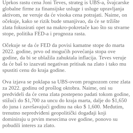
Uprkos rastu cena Joni Teves, strateg is UBS-a, švajcarske
globalne firme za finansijske usluge i usluge upravljanja
aktivom, ne veruje da će visoka cena potrajati. Naime, on
očekuje, kako se rizik bude smanjivao, da će se tržište
zlata fokusirati opet na makro-pokretače kao što su stvarne
stope, politika FED-a i prognoza rasta.
Očekuje se da će FED da povisi kamatne stope do marta
2022. godine, prvo od mogućih povećanja stopa ove
godine, da bi se ublažila zahuktala inflacija. Teves veruje
da će baš to izazvati negativan pritisak na zlato i tako mu
spustiti cenu do kraja godine.
Ova izjava se poklapa sa UBS-ovom prognozom cene zlata
za 2022. godinu od prošlog oktobra. Naime, oni su
predvideli da će cena zlata postepeno padati tokom godine,
stižući do $1,700 za uncu do kraja marta, dalje do $1,650
do juna i završavajući godinu na oko $ 1,600. Međutim,
trenutno nepredviđeni geopolitički događaji koji
dominiraju u prvim mesecima ove godine, ponovo su
pobudili interes za zlato.