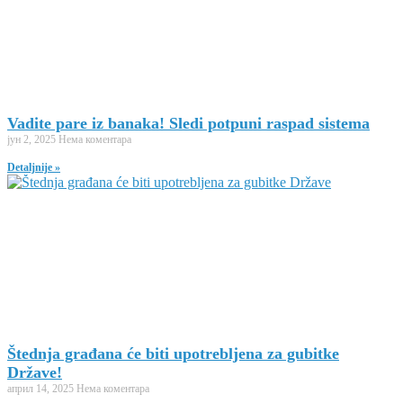
Vadite pare iz banaka! Sledi potpuni raspad sistema
јун 2, 2025
Нема коментара
Detaljnije »
Štednja građana će biti upotrebljena za gubitke
Države!
април 14, 2025
Нема коментара