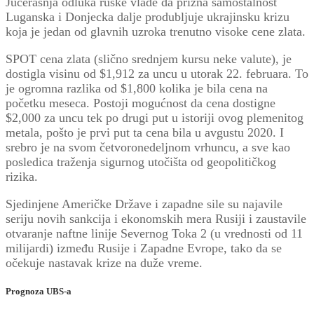
Jučerašnja odluka ruske vlade da prizna samostalnost
Luganska i Donjecka dalje produbljuje ukrajinsku krizu
koja je jedan od glavnih uzroka trenutno visoke cene zlata.
SPOT cena zlata (slično srednjem kursu neke valute), je
dostigla visinu od $1,912 za uncu u utorak 22. februara. To
je ogromna razlika od $1,800 kolika je bila cena na
početku meseca. Postoji mogućnost da cena dostigne
$2,000 za uncu tek po drugi put u istoriji ovog plemenitog
metala, pošto je prvi put ta cena bila u avgustu 2020. I
srebro je na svom četvoronedeljnom vrhuncu, a sve kao
posledica traženja sigurnog utočišta od geopolitičkog
rizika.
Sjedinjene Američke Države i zapadne sile su najavile
seriju novih sankcija i ekonomskih mera Rusiji i zaustavile
otvaranje naftne linije Severnog Toka 2 (u vrednosti od 11
milijardi) između Rusije i Zapadne Evrope, tako da se
očekuje nastavak krize na duže vreme.
Prognoza UBS-a