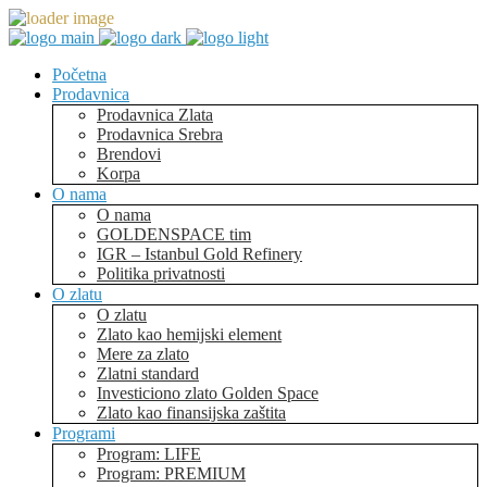
Početna
Prodavnica
Prodavnica Zlata
Prodavnica Srebra
Brendovi
Korpa
O nama
O nama
GOLDENSPACE tim
IGR – Istanbul Gold Refinery
Politika privatnosti
O zlatu
O zlatu
Zlato kao hemijski element
Mere za zlato
Zlatni standard
Investiciono zlato Golden Space
Zlato kao finansijska zaštita
Programi
Program: LIFE
Program: PREMIUM