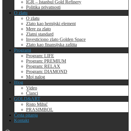
IGR – Istanbul Gold Refinery
Politika privatnosti
O zlatu
O zlatu
Zlato kao hemijski element
Mere za zlato
Zlatni standard
Investiciono zlato Golden Space
Zlato kao finansijska zaštita
Programi
Program: LIFE
Program: PREMIUM
Program: RELAX
Program: DIAMOND
Moj nalog
Blog
Video
Članci
GOLD&ART
Risto Mihić
PRASIMBOL
Česta pitanja
Kontakt