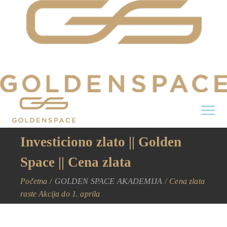
Investiciono zlato || Golden
Space || Cena zlata
Početna
GOLDEN SPACE AKADEMIJA
Cena zlata
raste Akcija do 1. aprila