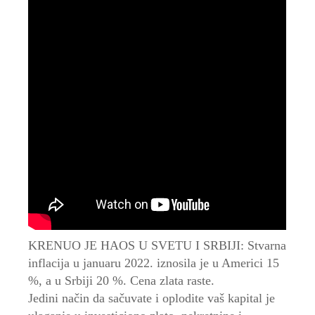
KRENUO JE HAOS U SVETU I SRBIJI: Stvarna
inflacija u januaru 2022. iznosila je u Americi 15
%, a u Srbiji 20 %. Cena zlata raste.
Jedini način da sačuvate i oplodite vaš kapital je