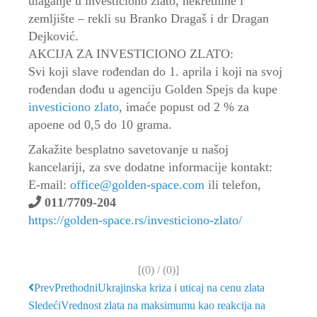
ulaganje u investiciono zlato, nekretnine i
zemljište – rekli su Branko Dragaš i dr Dragan
Dejković.
AKCIJA ZA INVESTICIONO ZLATO:
Svi koji slave rođendan do 1. aprila i koji na svoj
rođendan dođu u agenciju Golden Spejs da kupe
investiciono zlato
, imaće popust od 2 % za
apoene od 0,5 do 10 grama.
Zakažite besplatno savetovanje u našoj
kancelariji, za sve dodatne informacije kontakt:
E-mail:
office@golden-space.com
ili telefon,
011/7709-204
https://golden-space.rs/investiciono-zlato/
[(
0
) / (
0
)]
Prev
Prethodni
Ukrajinska kriza i uticaj na cenu zlata
Sledeći
Vrednost zlata na maksimumu kao reakcija na