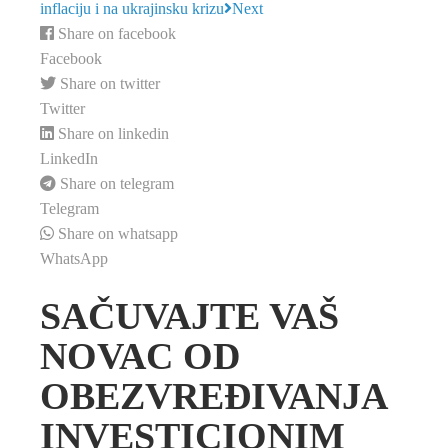
inflaciju i na ukrajinsku krizu
Next
Share on facebook
Facebook
Share on twitter
Twitter
Share on linkedin
LinkedIn
Share on telegram
Telegram
Share on whatsapp
WhatsApp
SAČUVAJTE VAŠ
NOVAC OD
OBEZVREĐIVANJA
INVESTICIONIM