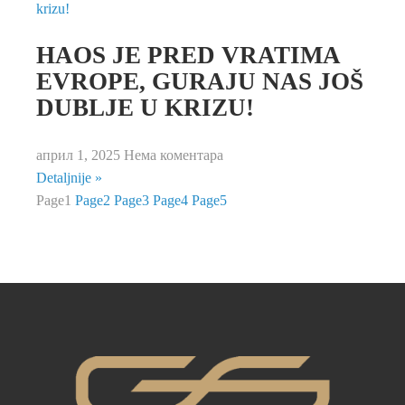
HAOS JE PRED VRATIMA
EVROPE, GURAJU NAS JOŠ
DUBLJE U KRIZU!
април 1, 2025
Нема коментара
Detaljnije »
Page
1
Page
2
Page
3
Page
4
Page
5