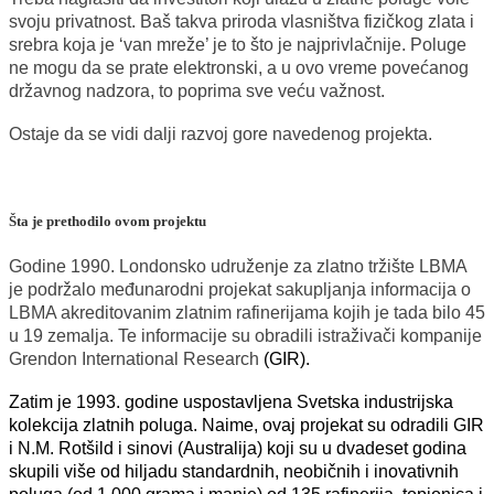
svoju privatnost. Baš takva priroda vlasništva fizičkog zlata i
srebra koja je ‘van mreže’ je to što je najprivlačnije. Poluge
ne mogu da se prate elektronski, a u ovo vreme povećanog
državnog nadzora, to poprima sve veću važnost.
Ostaje da se vidi dalji razvoj gore navedenog projekta.
Šta je prethodilo ovom projektu
Godine 1990. Londonsko udruženje za zlatno tržište LBMA
je podržalo međunarodni projekat sakupljanja informacija o
LBMA akreditovanim zlatnim rafinerijama kojih je tada bilo 45
u 19 zemalja. Te informacije su obradili istraživači kompanije
Grendon International Research
(GIR).
Zatim je 1993. godine uspostavljena Svetska industrijska
kolekcija zlatnih poluga. Naime, ovaj projekat su odradili GIR
i N.M. Rotšild i sinovi (Australija) koji su u dvadeset godina
skupili više od hiljadu standardnih, neobičnih i inovativnih