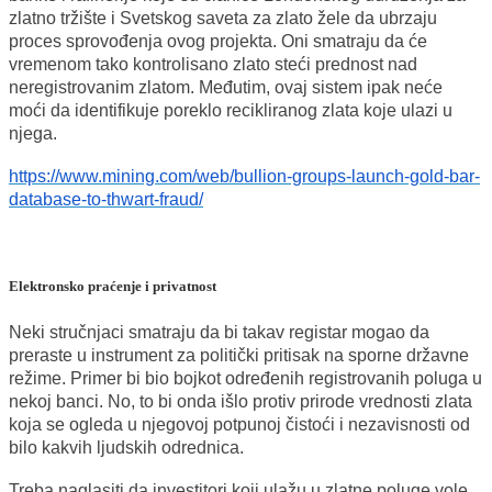
zlatno tržište i Svetskog saveta za zlato žele da ubrzaju
proces sprovođenja ovog projekta. Oni smatraju da će
vremenom tako kontrolisano zlato steći prednost nad
neregistrovanim zlatom. Međutim, ovaj sistem ipak neće
moći da identifikuje poreklo recikliranog zlata koje ulazi u
njega.
https://www.mining.com/web/bullion-groups-launch-gold-bar-
database-to-thwart-fraud/
Elektronsko praćenje i privatnost
Neki stručnjaci smatraju da bi takav registar mogao da
preraste u instrument za politički pritisak na sporne državne
režime. Primer bi bio bojkot određenih registrovanih poluga u
nekoj banci. No, to bi onda išlo protiv prirode vrednosti zlata
koja se ogleda u njegovoj potpunoj čistoći i nezavisnosti od
bilo kakvih ljudskih odrednica.
Treba naglasiti da investitori koji ulažu u zlatne poluge vole