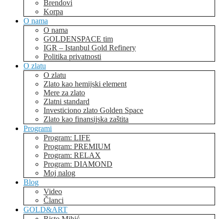
Brendovi
Korpa
O nama
O nama
GOLDENSPACE tim
IGR – Istanbul Gold Refinery
Politika privatnosti
O zlatu
O zlatu
Zlato kao hemijski element
Mere za zlato
Zlatni standard
Investiciono zlato Golden Space
Zlato kao finansijska zaštita
Programi
Program: LIFE
Program: PREMIUM
Program: RELAX
Program: DIAMOND
Moj nalog
Blog
Video
Članci
GOLD&ART
Risto Mihić