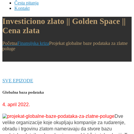
Česta pitanja
Kontakt
Investiciono zlato || Golden Space ||
Cena zlata
Početna
Finansijska kriza
Projekat globalne baze podataka za zlatne
poluge
SVE EPIZODE
Globalna baza podataka
4. april 2022.
Dve
velike organizacije koje okupljaju kompanije za rudarenje,
obradu i trgovinu zlatom nameravaju da stvore bazu