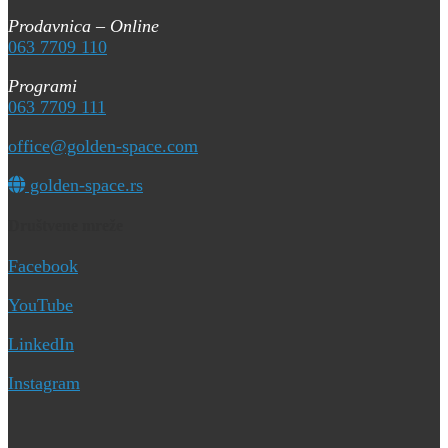
Prodavnica – Online
063 7709 110
Programi
063 7709 111
office@golden-space.com
golden-space.rs
Društvene mreže
Facebook
YouTube
LinkedIn
Instagram