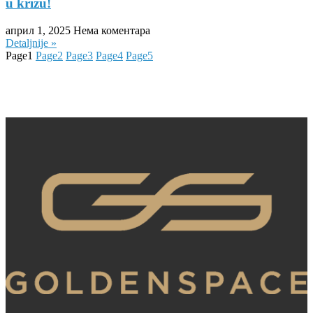
u krizu!
април 1, 2025
Нема коментара
Detaljnije »
Page
1
Page
2
Page
3
Page
4
Page
5