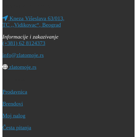
Ogranak ZLATO MOJE
Kneza Višeslava 63/013,
TC ,,Vidikovac“, Beograd
Informacije i zakazivanje
(+381) 62 8124373
info@zlatomoje.rs
zlatomoje.rs
Brzi linkovi
Prodavnica
Brendovi
Moj nalog
Česta pitanja