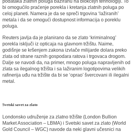
podataka zlatnih poluga baziranu na blokčejn tehnologiji. To
bi omogućilo praćenje porekla i kretanja zlatnih poluga po
celoj planeti. Namera je da se spreči trgovina ‘lažiranih’
metala i da se omogući dostupnost informacija o poreklu
poluga.
Reuters javlja da je planirano da se zlato ‘kriminalnog’
porekla isključi iz opticaja na glavnom tržištu. Naime,
godišnje se kršenjem zakona izvlače milijarde dolara preko
zlata od strane raznih gospodara ratova i trgovaca drogom.
Dalje se navodi da, na primer, mnogo poluga napravljenih od
zlata sa ilegalnog tržišta i sa lažiranim logotipovima velikih
rafinerija uđu na tržište da bi se ‘oprao’ švercovani ili ilegalni
metal.
Svetski savet za zlato
Londonsko udruženje za zlatno tržište (London Bullion
Market Association – LBMA) i Svetski savet za zlato (World
Gold Council – WGC) navode da neki glavni učesnici na