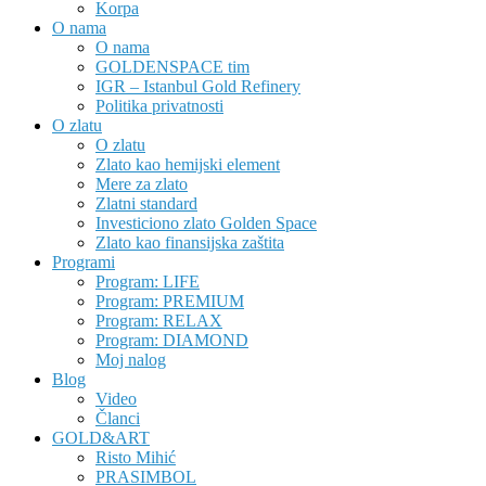
Korpa
O nama
O nama
GOLDENSPACE tim
IGR – Istanbul Gold Refinery
Politika privatnosti
O zlatu
O zlatu
Zlato kao hemijski element
Mere za zlato
Zlatni standard
Investiciono zlato Golden Space
Zlato kao finansijska zaštita
Programi
Program: LIFE
Program: PREMIUM
Program: RELAX
Program: DIAMOND
Moj nalog
Blog
Video
Članci
GOLD&ART
Risto Mihić
PRASIMBOL