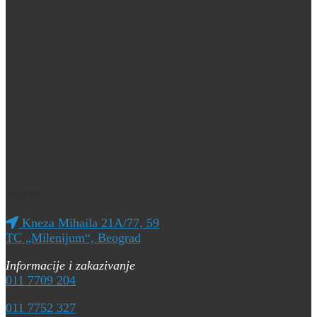
Kontakt
Kneza Mihaila 21A/77, 59
TC „Milenijum“, Beograd
Informacije i zakazivanje
011 7709 204
011 7752 327