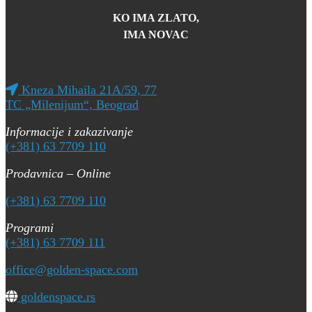
KO IMA ZLATO,
IMA NOVAC
GOLDENSPACE
Kneza Mihaila 21A/59, 77
TC „Milenijum“, Beograd
Informacije i zakazivanje
(+381) 63 7709 110
Prodavnica – Online
(+381) 63 7709 110
Programi
(+381) 63 7709 111
office@golden-space.com
goldenspace.rs