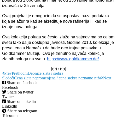
poluga (od 1.000 grama i manje) od 135 rafinerija, topionica i
izdavača iz 35 zemalja.
Ovaj projekat je omogućio da se uspostavi baza podataka
koja se ažurira kad se akredituje nova rafinerija ili kad se
izdaje nova poluga.
Ova kolekcija poluga se često izlaže na sajmovima po celom
svetu tako da je dostupna javnosti. Godine 2013. kolekcija je
preseljena u Nemačku da bude deo trajne postavke u
Goldkammer Muzeju. Ovo je trenutno najveća kolekcija
zlatnih poluga na svetu.
https://www.goldkammer.de/
[(
0
) / (
0
)]
Prev
Prethodni
Deonice zlata i srebra
Sledeći
Cena zlata nepromenjena / cena srebra neznatno niža
Next
Share on facebook
Facebook
Share on twitter
Twitter
Share on linkedin
LinkedIn
Share on telegram
Telegram