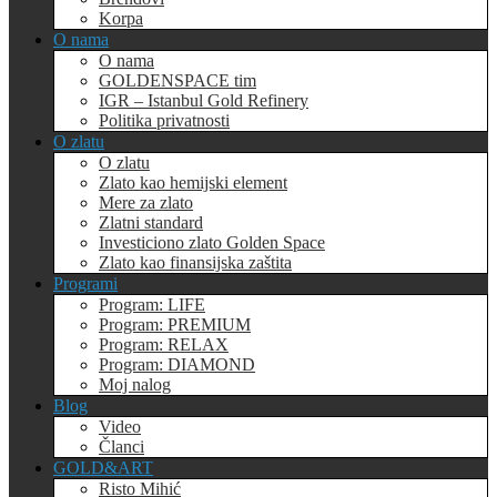
Korpa
O nama
O nama
GOLDENSPACE tim
IGR – Istanbul Gold Refinery
Politika privatnosti
O zlatu
O zlatu
Zlato kao hemijski element
Mere za zlato
Zlatni standard
Investiciono zlato Golden Space
Zlato kao finansijska zaštita
Programi
Program: LIFE
Program: PREMIUM
Program: RELAX
Program: DIAMOND
Moj nalog
Blog
Video
Članci
GOLD&ART
Risto Mihić