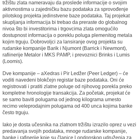
tržištu zlata nameravaju da proslede informacije o svojim
aktivnostima u zajedničku bazu podataka za sprovođenje
pilotskog projekta jedinstvene baze podataka. Taj projekat
skupljanja informacija bi trebao da preraste do globalnog
nivoa što bi investitorima i trgovcima zlata omogućilo
dostupnost informacija o poreklu poluga plemenitog metala
kojim trguju. Dobrovoljci za lansiranje ovog projekta su
rudarske kompanije Barik i Njumont (Barrick i Newmont),
rafiinerije Metalor i MKS PAMP, i prevoznici Brinks i Lumis
(Loomis).
Dve kompanije – aXedras i Pir Ledžer (Peer Ledger) – će
voditi navedeni blokčejn registar baze podataka. Oni će
registrovati i pratiti zlatne poluge od njihovog porekla preko
kompletne hronologije transakcija. Za početak, projekat će
se samo baviti polugama od jednog kilograma umesto
recimo veleprodajnim polugama od 400 unca kojima banke
često trguju.
Iako je dosta učesnika na zlatnom tržištu izrazilo oprez u vezi
predavanja svojih podataka, mnoge rudarske kompanije,
banke i rafinerije koje su članice Londonskog udruženja za