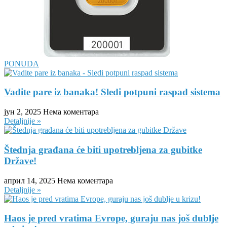
PONUDA
Vadite pare iz banaka! Sledi potpuni raspad sistema
јун 2, 2025
Нема коментара
Detaljnije »
Štednja građana će biti upotrebljena za gubitke
Države!
април 14, 2025
Нема коментара
Detaljnije »
Haos je pred vratima Evrope, guraju nas još dublje