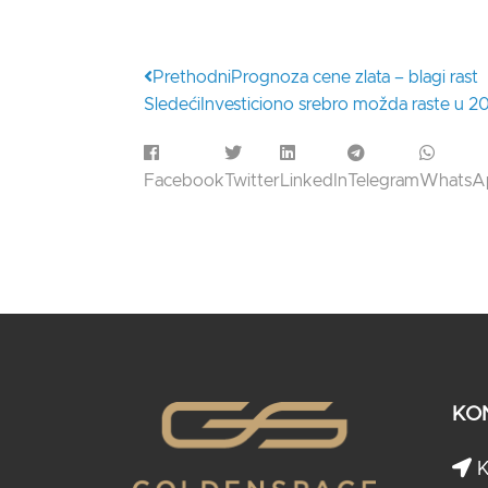
Prethodni
Prognoza cene zlata – blagi rast
Sledeći
Investiciono srebro možda raste u 2
Facebook
Twitter
LinkedIn
Telegram
WhatsA
KO
K