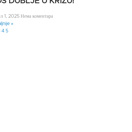
Š DUBLJE U KRIZU!
ил 1, 2025
Нема коментара
ljnije »
3
4
5