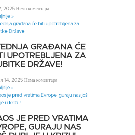
2, 2025
Нема коментара
ljnije »
TEDNJA GRAĐANA ĆE
ITI UPOTREBLJENA ZA
UBITKE DRŽAVE!
ил 14, 2025
Нема коментара
ljnije »
AOS JE PRED VRATIMA
VROPE, GURAJU NAS