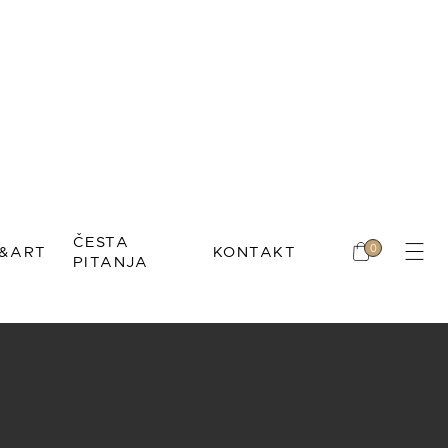
Nema proizvoda u
korpi.
L
ČESTA
0
&ART
KONTAKT
PITANJA
Nema proizvoda u
Mihić
korpi.
IMBOL