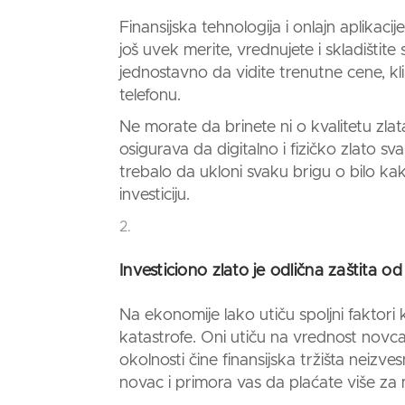
Finansijska tehnologija i onlajn aplikacij
još uvek merite, vrednujete i skladištite 
jednostavno da vidite trenutne cene, kl
telefonu.
Ne morate da brinete ni o kvalitetu zl
osigurava da digitalno i fizičko
zlato
svak
trebalo da ukloni svaku brigu o bilo ka
investiciju.
Investiciono zlato
je odlična zaštita od 
Na ekonomije lako utiču spoljni faktori 
katastrofe. Oni utiču na vrednost novca
okolnosti čine finansijska tržišta neizve
novac i primora vas da plaćate više za 