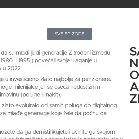
IGR – Istanbul Gold Refinery
Mere za zlato
Program: RELAX
Politika privatnosti
Zlatni standard
Program: DIAMOND
Investiciono zlato Golden
Moj nalog
Space
SVE EPIZODE
Zlato kao finansijska zaštita
S
 da su mladi ljudi generacije Z (rođeni između
u 1980. i 1995.) povećali svoje ulaganje u
N
 u 2022.
O
je u
investiciono zlato
najbolje za penzionere.
A
ge milenijalce jer se oseća nedostižnim –
movinu (poluge ili nakit).
Z
e
zlato
evoluiralo od samih
poluga
do digitalnog
 za mlađe generacije koje žele da počnu da
žete da ga demistifikujete i učinite ga svojom