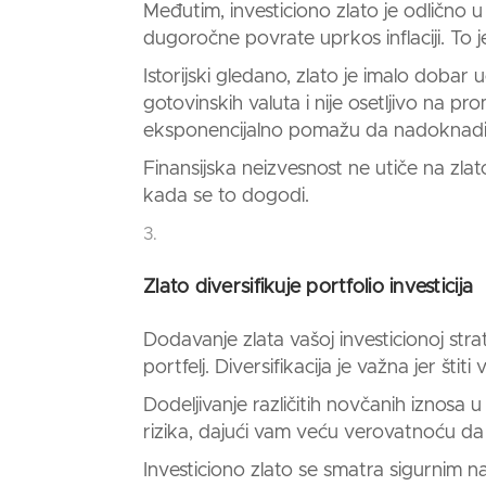
Međutim,
investiciono zlato
je odlično u
dugoročne povrate uprkos inflaciji. To je 
Istorijski gledano,
zlato
je imalo dobar u
gotovinskih valuta i nije osetljivo na 
eksponencijalno pomažu da nadoknadite 
Finansijska neizvesnost ne utiče na
zlat
kada se to dogodi.
Zlato diversifikuje portfolio investicija
Dodavanje zlata vašoj investicionoj strate
portfelj. Diversifikacija je važna jer šti
Dodeljivanje različitih novčanih iznosa 
rizika, dajući vam veću verovatnoću da 
Investiciono zlato
se smatra sigurnim 