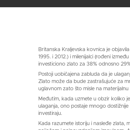
Brendovi
Korpa
Britanska Kraljevska kovnica je objavila
1995. i 2012.) i milenijalci (rođeni izmeđ
investiciono zlato
za 38% odnosno 29%
Postoji uobičajena zabluda da je ulagan
Zlato
može da bude zastrašujuće za mno
uglavnom zato što misle na materijalnu i
Međutim, kada uzmete u obzir koliko j
ulaganja, ono postaje mnogo dostižnije
investiraju.
Kada razumete istoriju i nasleđe
zlata,
mo