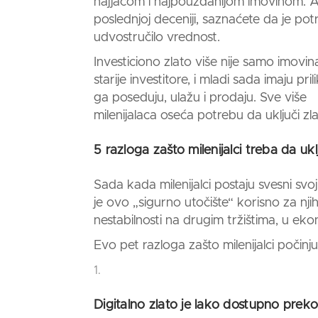
najjačom i najpouzdanijom imovinom.
A
poslednjoj deceniji, saznaćete da je pot
udvostručilo vrednost.
Investiciono zlato
više nije samo imovin
starije investitore, i mladi sada imaju pril
ga poseduju, ulažu i prodaju. Sve više
milenijalaca oseća potrebu da uključi zla
5 razloga zašto milenijalci treba da uk
Sada kada milenijalci postaju svesni svo
je ovo „sigurno utočište“ korisno za njih
nestabilnosti na drugim tržištima, u ekon
Evo pet razloga zašto milenijalci počinj
Digitalno zlato je lako dostupno preko 