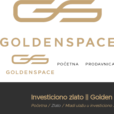
Prodavnica Zlata
O
Prodavnica Srebra
G
Brendovi
IG
Korpa
Po
POČETNA
PRODAVNIC
Prodavnica Zlat
Investiciono zlato || Golden
Prodavnica Sre
Početna
Zlato
Mladi ulažu u investiciono 