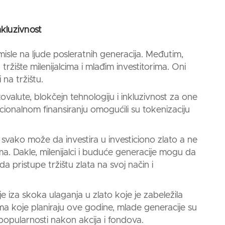
nkluzivnost
 misle na ljude posleratnih generacija. Međutim,
 tržište milenijalcima i mlađim investitorima. Oni
na tržištu.
ovalute, blokčejn tehnologiju i inkluzivnost za one
cionalnom finansiranju omogućili su tokenizaciju
 svako može da investira u i
nvesticiono zlato a ne
ema. Dakle, milenijalci i buduće generacije mogu da
pristupe tržištu zlata na svoj način i
je iza skoka ulaganja u zlato koje je zabeležila
ama koje planiraju ove godine, mlade generacije su
opularnosti nakon akcija i fondova.