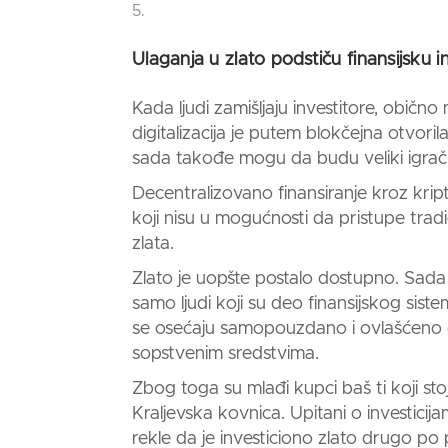
Ulaganja u zlato podstiču finansijsku i
Kada ljudi zamišljaju investitore, obično
digitalizacija je putem blokčejna otvorila
sada takođe mogu da budu veliki igrači 
Decentralizovano finansiranje kroz kript
koji nisu u mogućnosti da pristupe tradi
zlata.
Zlato je uopšte postalo dostupno. Sada
samo ljudi koji su deo finansijskog sist
se osećaju samopouzdano i ovlašćeno da 
sopstvenim sredstvima.
Zbog toga su mlađi kupci baš ti koji sto
Kraljevska kovnica. Upitani o investicij
rekle da je
investiciono zlato
drugo po p