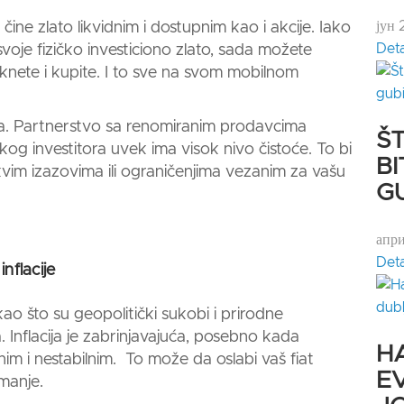
јун 
e čine
zlato
likvidnim i dostupnim kao i akcije. Iako
Deta
svoje fizičko
investiciono zlato
,
sada možete
iknete i kupite. I to sve na svom mobilnom
ata. Partnerstvo sa renomiranim prodavcima
Š
og investitora uvek ima visok nivo čistoće. To bi
B
kvim izazovima ili ograničenjima vezanim za vašu
G
апр
Deta
inflacije
kao što su geopolitički sukobi i prirodne
. Inflacija je zabrinjavajuća, posebno kada
H
snim i nestabilnim. To može da oslabi vaš fiat
E
manje.