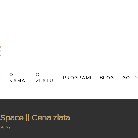
 nama
O zlatu
Program: LIFE
Video
Risto Mihić
OLDENSPACE tim
Zlato kao hemijski element
Program: PREMIUM
Članci
PRASIMBO
R – Istanbul Gold Refinery
Mere za zlato
Program: RELAX
litika privatnosti
Zlatni standard
Program: DIAMOND
Investiciono zlato Golden
Moj nalog
Space
O
O
A
PROGRAMI
BLOG
GOLD
NAMA
ZLATU
Zlato kao finansijska zaštita
a
O nama
O zlatu
Program: LIFE
Video
Risto 
 Space || Cena zlata
bra
GOLDENSPACE tim
Zlato kao hemijski element
Program: PREMIUM
Članci
PRAS
zlato