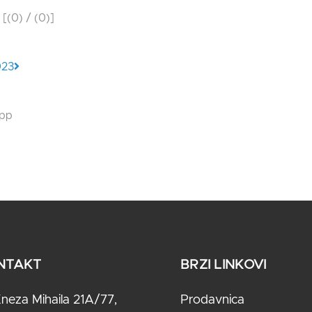
[(
0
) / (
0
)]
023
pp
NTAKT
BRZI LINKOVI
neza Mihaila 21A/77,
Prodavnica