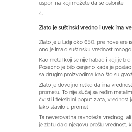
uspon na koji možete da se oslonite.
Zlato je suštinski vredno i uvek ima ve
Zlato
je u Lidiji oko 650. pre nove ere is
ono je imalo suštinsku vrednost mnogo p
Kao metal koji se nije habao i koji je bio
Posebno je bilo cenjeno kada je postao
sa drugim proizvodima kao što su gvož
Zlato
je dovoljno retko da ima vrednos
prometu. To nije slučaj sa ređim metalima
čvrsti i fleksibilni poput zlata, vredno
lako stavilo u promet.
Ta neverovatna ravnoteža vrednog, ali 
je
zlatu
dalo njegovu prošlu vrednost, ko