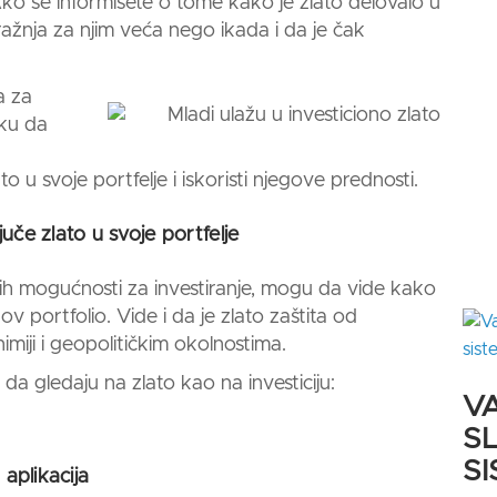
ko se informišete o tome kako je zlato delovalo u
ražnja za njim veća nego ikada i da je čak
a za
iku da
to u svoje portfelje i iskoristi njegove prednosti.
ljuče
zlato
u svoje portfelje
jih mogućnosti za investiranje
,
mogu da vide kako
ov portfolio. Vide i da je zlato zaštita od
imiji i geopolitičkim okolnostima.
u da gledaju na
zlato
kao na investiciju:
VA
S
S
aplikacija