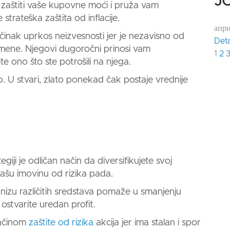
JO
 zaštiti vaše kupovne moći i pruža vam
strateška zaštita od inflacije.
апр
činak uprkos neizvesnosti jer je nezavisno od
Deta
promene. Njegovi dugoročni prinosi vam
1
2
ono što ste potrošili na njega.
o
. U stvari,
zlato
ponekad čak postaje vrednije
giji je odličan način da diversifikujete svoj
ti vašu imovinu od rizika pada.
u nizu različitih sredstava pomaže u smanjenju
ostvarite uredan profit.
načinom
zaštite od rizika
akcija jer ima stalan i spor