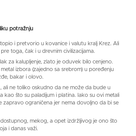
liku potražnju
topio i pretvorio u kovanice i valutu kralj Krez. Ali
re toga, čak i u drevnim civilizacijama.
 lak za kalupljenje,
zlato
je oduvek bilo cenjeno.
 metal izbora (zajedno sa srebrom) u poređenju
đe, bakar i olovo.
t, ali ne toliko oskudno da ne može da bude u
 kao što su paladijum i platina. Iako su ovi metali
st je zapravo ograničena jer nema dovoljno da bi se
dostupnog, mekog, a opet izdržljivog je ono što
ja i danas važi.