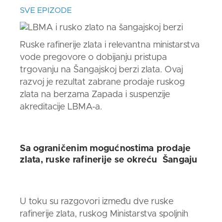
SVE EPIZODE
Ruske rafinerije
zlata
i relevantna ministarstva
vode pregovore o dobijanju pristupa
trgovanju na Šangajskoj berzi
zlata
. Ovaj
razvoj je rezultat zabrane prodaje ruskog
zlata na berzama Zapada i suspenzije
akreditacije
LBMA
-a.
Sa ograničenim mogućnostima prodaje
zlata
, ruske rafinerije se okreću Šangaju
U toku su razgovori između dve ruske
rafinerije
zlata
, ruskog Ministarstva spoljnih