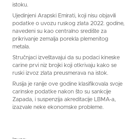
istoku.
Ujedinjeni Arapski Emirati, koji nisu objavili
podatke o uvozu ruskog
zlata
2022. godine,
navedeni su kao centralno središte za
prikrivanje zemalja porekla plemenitog
metala.
Stručnjaci izveštavajui da su podaci kineske
carine prvi niz brojki koji otkrivaju kako se
ruski izvoz
zlata
preusmerava na istok.
Rusija je ranije ove godine klasifikovala svoje
carinske podatke nakon što su sankcije
Zapada, i suspenzija akreditacije
LBMA
-a,
izazvale neke ekonomske probleme.