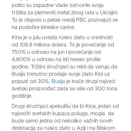
pošto su zapadne vlade zatvorile svoja
tržišta za plemeniti metal zbog rata u Ukrajini.
To je objavio u petak medij PBC pozivajući se
na podatke kineske carine.
Kina je u julu uvezla rusko zlato u vrednosti
od 108.8 miliona dolara. To je povećanje od
750% u odnosu na jun i povećanje od
4,800% u odnosu na isti mesec prošle
godine. Tržišni stručnjaci su rekli da veruju da
Rusija
trenutno prodaje svoje
zlato
Kini uz
popust od 30%.
Rusija
je inače drugi najveći
svetski proizvođač zlata sa više od 300 tona
godišnje.
Drugi stručnjaci spekulišu da bi Kina, jedan od
najvećih svetskih kupaca
poluga
, mogla da
bude samo jedna od nekoliko važnih novih
destinacija za rusko
zlato
u Aziji i na Bliskom