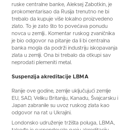
ruske centralne banke, Aleksej Zabotkin, je
prokomentarisao da Rusija trenutno ne bi
trebalo da kupuje više lokalno proizvedeno
zlato.
To je zato što to povećava ponudu
novca u zemlji.. Komentar ruskog zvaničnika
je bio odgovor na pitanje da li bi centralna
banka mogla da podrži industriju iskopavanja
zlata
u zemlji.
Ona bi trebalo da otkupi sav
neprodati plemeniti metal.
Suspenzija akreditacije
LBMA
Ranije ove godine, zemlje uključujući zemlje
EU, SAD, Veliku Britaniju, Kanadu, Švajcarsku i
Japan zabranile su uvoz ruskog
zlata
kao
odgovor na rat u Ukrajini.
Londonsko udruženje tržišta poluga,
LBMA,