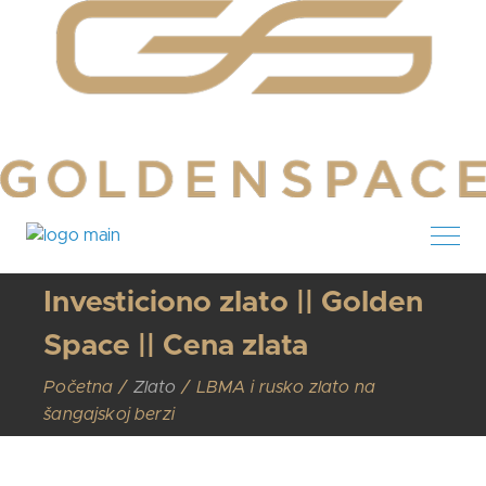
Investiciono zlato || Golden
Space || Cena zlata
Početna
Zlato
LBMA i rusko zlato na
šangajskoj berzi