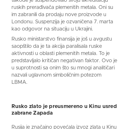
takođe je suspendovalo svoju akreditaciju
ruskih prerađivača plemenitih metala. Oni su
im zabranili da prodaju nove proizvode u
Londonu. Suspenzija je ozvaničena 7. marta
kao odgovor na situaciju u Ukrajini.
Rusko ministarstvo finansija je još u avgustu
saopštilo da je ta akcija paralisala ruske
aktivnosti u oblasti plemenitih metala. To je
predstavljalo kritičan negativan faktor. Ovo je
u suprotnosti sa onim što su mnogi analitičari
nazvali uglavnom simboličnim potezom
LBMA.
Rusko
zlato
je preusmereno u Kinu usred
zabrane Zapada
Rusija je značajno povećala izvoz
zlata
u Kinu