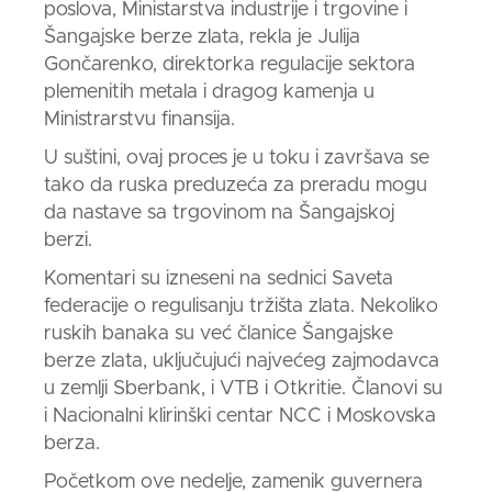
poslova, Ministarstva industrije i trgovine i
Šangajske berze
zlata, r
ekla je Julija
Gončarenko, direktorka regulacije sektora
plemenitih metala i dragog kamenja u
Ministrarstvu finansija.
U suštini, ovaj proces je u toku i završava se
tako da ruska preduzeća za preradu mogu
da nastave sa trgovinom na Šangajskoj
berzi.
Komentari su izneseni na sednici Saveta
federacije o regulisanju tržišta
zlata.
Nekoliko
ruskih banaka su već članice Šangajske
berze
zlata,
uključujući najvećeg zajmodavca
u zemlji Sberbank, i VTB i Otkritie. Članovi su
i Nacionalni klirinški centar NCC i Moskovska
berza.
Početkom ove nedelje, zamenik guvernera