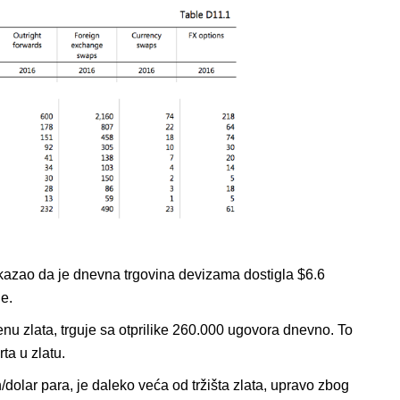
okazao da je dnevna trgovina devizama dostigla $6.6
ne.
cenu zlata, trguje sa otprilike 260.000 ugovora dnevno. To
ta u zlatu.
n/dolar para, je daleko veća od tržišta zlata, upravo zbog