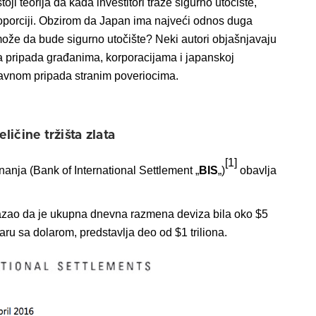
oji teorija da kada investitori traže sigurno utočište,
proporciji. Obzirom da Japan ima najveći odnos duga
ože da bude sigurno utočište? Neki autori objašnjavaju
a pripada građanima, korporacijama i japanskoj
lavnom pripada stranim poveriocima.
ličine tržišta zlata
[1]
nja (Bank of International Settlement „
BIS
„)
obavlja
azao da je ukupna dnevna razmena deviza bila oko $5
 paru sa dolarom, predstavlja deo od $1 triliona.