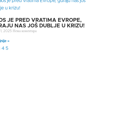
OS JE PRED VRATIMA EVROPE,
RAJU NAS JOŠ DUBLJE U KRIZU!
 1, 2025
Нема коментара
jnije »
3
4
5