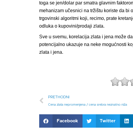
toga se jen/dolar par smatra glavnim faktoro
mehanizam učesnici na tržištu koriste da bi o
trgovinski algoritmi koji, recimo, prate kreta
odluka o kupovini/prodaji zlata.
Sve u svemu, korelacija zlata i jena može da b
potencijalno ukazuje na neke mogućnosti koje
zlata i jena.
PRETHODNI
Cena zlata nepromenjena / cena srebra neznatno niža
Facebook
Twitter