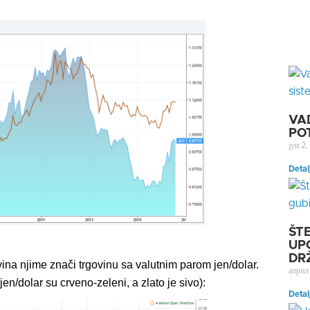
VA
PO
јун 2
Detal
ŠT
UP
DR
govina njime znači trgovinu sa valutnim parom jen/dolar.
април
jen/dolar su crveno-zeleni, a zlato je sivo):
Detal