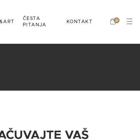
Nema proizvoda u
ČESTA
0
&ART
KONTAKT
korpi.
PITANJA
L
Nema proizvoda u
Mihić
korpi.
IMBOL
AČUVAJTE VAŠ