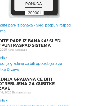
PONUDA
DITE PARE IZ BANAKA! SLEDI
TPUNI RASPAD SISTEMA
, 2025
Нема коментара
jnije »
EDNJA GRAĐANA ĆE BITI
OTREBLJENA ZA GUBITKE
ŽAVE!
 14, 2025
Нема коментара
jnije »