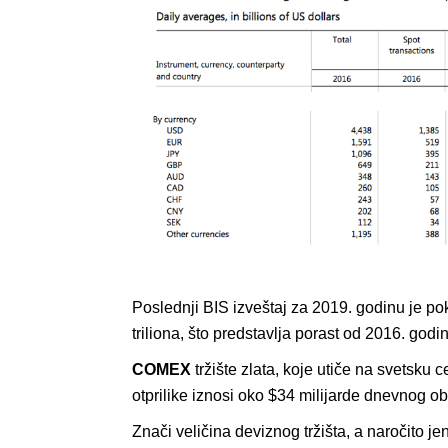
Poslednji BIS izveštaj za 2019. godinu je p
triliona, što predstavlja porast od 2016. godi
COMEX
tržište zlata, koje utiče na svetsku 
otprilike iznosi oko $34 milijarde dnevnog obr
Znači veličina deviznog tržišta, a naročito je