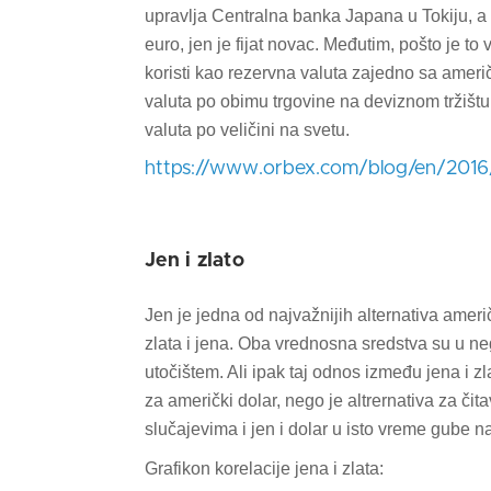
upravlja Centralna banka Japana u Tokiju, a
euro, jen je fijat novac. Međutim, pošto je to
koristi kao rezervna valuta zajedno sa ameri
valuta po obimu trgovine na deviznom tržištu,
valuta po veličini na svetu.
https://www.orbex.com/blog/en/2016/
Jen i zlato
Jen je jedna od najvažnijih alternativa amer
zlata i jena. Oba vrednosna sredstva su u ne
utočištem. Ali ipak taj odnos između jena i z
za američki dolar, nego je altrernativa za či
slučajevima i jen i dolar u isto vreme gube n
Grafikon korelacije jena i zlata: