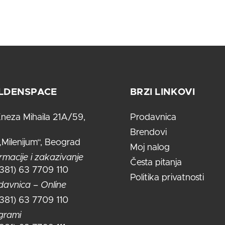
LDENSPACE
BRZI LINKOVI
neza Mihaila 21A/59,
Prodavnica
Brendovi
„Milenijum“, Beograd
Moj nalog
rmacije i zakazivanje
Česta pitanja
+381) 63 7709 110
Politika privatnosti
davnica – Online
+381) 63 7709 110
grami