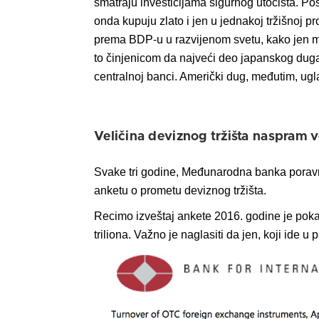
smatraju investicijama sigurnog utočišta. Post
onda kupuju zlato i jen u jednakoj tržišnoj 
prema BDP-u u razvijenom svetu, kako jen m
to činjenicom da najveći deo japanskog dug
centralnoj banci. Američki dug, međutim, ug
Veličina deviznog tržišta naspram ve
Svake tri godine, Međunarodna banka poravna
anketu o prometu deviznog tržišta.
Recimo izveštaj ankete 2016. godine je pok
triliona. Važno je naglasiti da jen, koji ide u