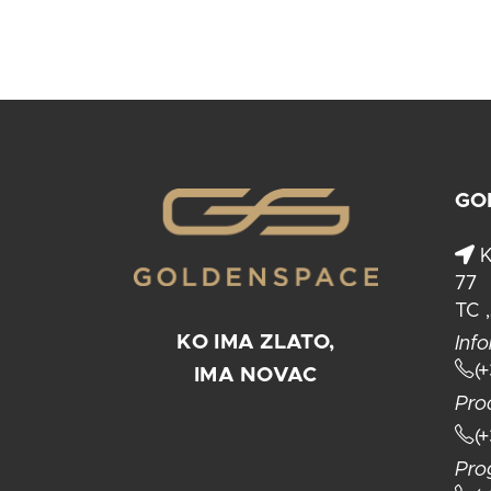
GO
K
77
TC 
KO IMA ZLATO,
Info
(
IMA NOVAC
Pro
(
Pro