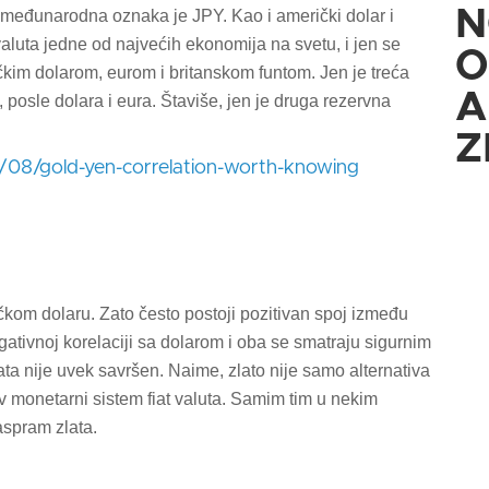
N
 međunarodna oznaka je JPY. Kao i američki dolar i
 valuta jedne od najvećih ekonomija na svetu, i jen se
O
čkim dolarom, eurom i britanskom funtom. Jen je treća
A
 posle dolara i eura. Štaviše, jen je druga rezervna
Z
08/gold-yen-correlation-worth-knowing
ičkom dolaru. Zato često postoji pozitivan spoj između
gativnoj korelaciji sa dolarom i oba se smatraju sigurnim
lata nije uvek savršen. Naime, zlato nije samo alternativa
tav monetarni sistem fiat valuta. Samim tim u nekim
aspram zlata.