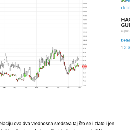
HA
GU
април
Detal
1
2
laciju ova dva vrednosna sredstva taj što se i zlato i jen