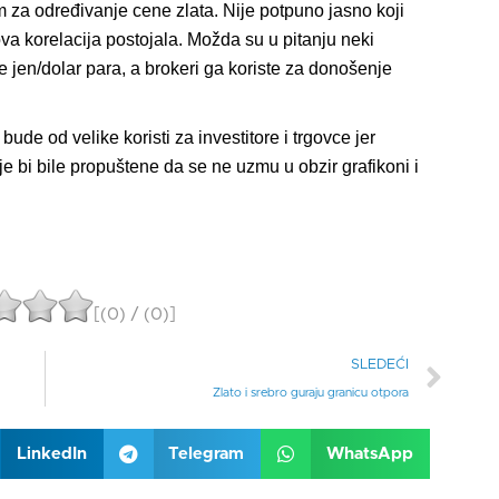
m za određivanje cene zlata. Nije potpuno jasno koji
va korelacija postojala. Možda su u pitanju neki
nje jen/dolar para, a brokeri ga koriste za donošenje
ude od velike koristi za investitore i trgovce jer
 bi bile propuštene da se ne uzmu u obzir grafikoni i
[(
0
) / (
0
)]
SLEDEĆI
Zlato i srebro guraju granicu otpora
LinkedIn
Telegram
WhatsApp