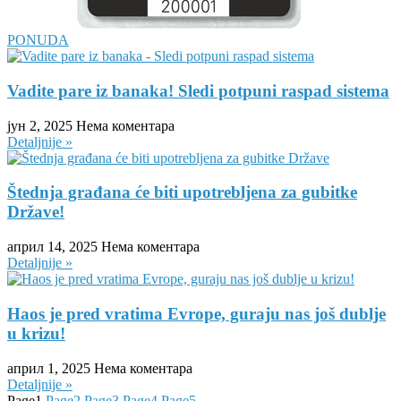
PONUDA
Vadite pare iz banaka! Sledi potpuni raspad sistema
јун 2, 2025
Нема коментара
Detaljnije »
Štednja građana će biti upotrebljena za gubitke
Države!
април 14, 2025
Нема коментара
Detaljnije »
Haos je pred vratima Evrope, guraju nas još dublje
u krizu!
април 1, 2025
Нема коментара
Detaljnije »
Page
1
Page
2
Page
3
Page
4
Page
5