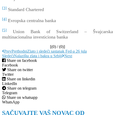
[3]
Standard Chartered
[4]
Evropska centralna banka
[5]
Union Bank of Switzerland – Švajcarska
multinacionalna investiciona banka
[(
0
) / (
0
)]
Prev
Prethodni
Zlato i sledeći sastanak Fed-a 26 jula
Sledeći
Nalazišta zlata i bakra u Srbiji
Next
Share on facebook
Facebook
Share on twitter
Twitter
Share on linkedin
LinkedIn
Share on telegram
Telegram
Share on whatsapp
WhatsApp
SAČUVAJTE VAŠ NOVAC OD