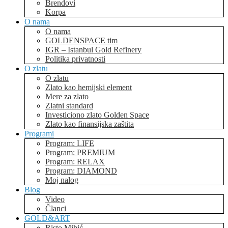
Brendovi
Korpa
O nama
O nama
GOLDENSPACE tim
IGR – Istanbul Gold Refinery
Politika privatnosti
O zlatu
O zlatu
Zlato kao hemijski element
Mere za zlato
Zlatni standard
Investiciono zlato Golden Space
Zlato kao finansijska zaštita
Programi
Program: LIFE
Program: PREMIUM
Program: RELAX
Program: DIAMOND
Moj nalog
Blog
Video
Članci
GOLD&ART
Risto Mihić