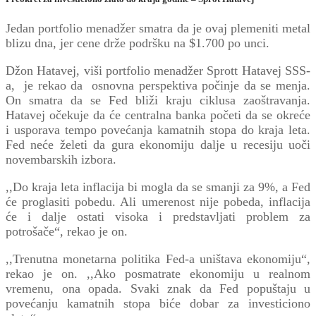
Jedan portfolio menadžer smatra da je ovaj plemeniti metal
blizu dna, jer cene drže podršku na $1.700 po unci.
Džon Hatavej, viši portfolio menadžer Sprott Hatavej SSS-
a, je rekao da osnovna perspektiva počinje da se menja.
On smatra da se Fed bliži kraju ciklusa zaoštravanja.
Hatavej očekuje da će centralna banka početi da se okreće
i usporava tempo povećanja kamatnih stopa do kraja leta.
Fed neće želeti da gura ekonomiju dalje u recesiju uoči
novembarskih izbora.
,,Do kraja leta inflacija bi mogla da se smanji za 9%, a Fed
će proglasiti pobedu. Ali umerenost nije pobeda, inflacija
će i dalje ostati visoka i predstavljati problem za
potrošače“, rekao je on.
,,Trenutna monetarna politika Fed-a uništava ekonomiju“,
rekao je on. ,,Ako posmatrate ekonomiju u realnom
vremenu, ona opada. Svaki znak da Fed popuštaju u
povećanju kamatnih stopa biće dobar za investiciono