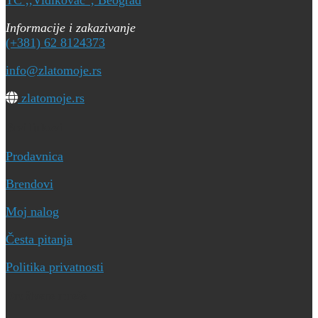
TC ,,Vidikovac“, Beograd
Informacije i zakazivanje
(+381) 62 8124373
info@zlatomoje.rs
zlatomoje.rs
Brzi linkovi
Prodavnica
Brendovi
Moj nalog
Česta pitanja
Politika privatnosti
Društvene mreže