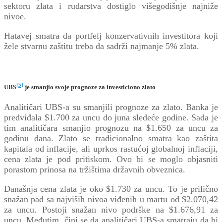
sektoru zlata i rudarstva dostiglo višegodišnje najniže
nivoe.
Hatavej smatra da portfelj konzervativnih investitora koji
žele stvarnu zaštitu treba da sadrži najmanje 5% zlata.
[5]
UBS
je smanjio svoje prognoze za investiciono zlato
Analitičari UBS-a su smanjili prognoze za zlato. Banka je
predviđala $1.700 za uncu do juna sledeće godine. Sada je
tim analitičara smanjio prognozu na $1.650 za uncu za
godinu dana. Zlato se tradicionalno smatra kao zaštita
kapitala od inflacije, ali uprkos rastućoj globalnoj inflaciji,
cena zlata je pod pritiskom. Ovo bi se moglo objasniti
porastom prinosa na tržištima državnih obveznica.
Današnja cena zlata je oko $1.730 za uncu. To je prilično
snažan pad sa najviših nivoa viđenih u martu od $2.070,42
za uncu. Postoji snažan nivo podrške na $1.676,91 za
uncu. Međutim, čini se da analitičari UBS-a smatraju da bi