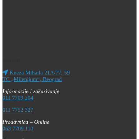
Kontakt
Kneza Mihaila 21A/77, 59
TC „Milenijum“, Beograd
Informacije i zakazivanje
011 7709 204
011 7752 327
Prodavnica – Online
063 7709 110