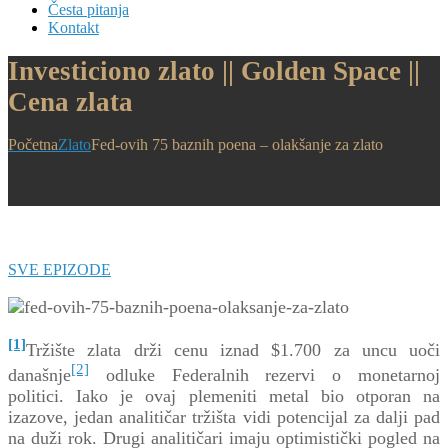
Česta pitanja
Kontakt
Investiciono zlato || Golden Space ||
Cena zlata
Početna
Zlato
Fed-ovih 75 baznih poena – olakšanje za zlato
SVE EPIZODE
[1]
Tržište zlata drži cenu iznad $1.700 za uncu uoči
[2]
današnje
odluke Federalnih rezervi o monetarnoj
politici. Iako je ovaj plemeniti metal bio otporan na
izazove, jedan analitičar tržišta vidi potencijal za dalji pad
na duži rok. Drugi analitičari imaju optimistički pogled na