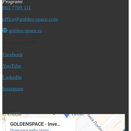
Programi
063 7709 111
office@golden-space.com
golden-space.rs
Društvene mreže
Facebook
YouTube
LinkedIn
Instagram