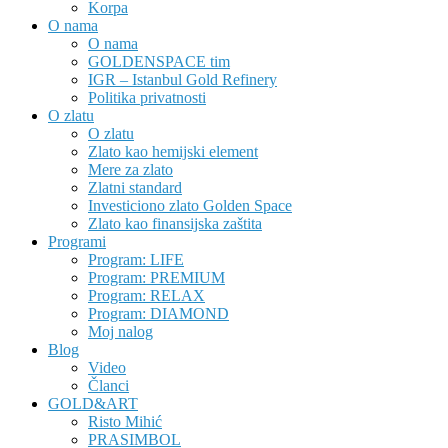
Korpa
O nama
O nama
GOLDENSPACE tim
IGR – Istanbul Gold Refinery
Politika privatnosti
O zlatu
O zlatu
Zlato kao hemijski element
Mere za zlato
Zlatni standard
Investiciono zlato Golden Space
Zlato kao finansijska zaštita
Programi
Program: LIFE
Program: PREMIUM
Program: RELAX
Program: DIAMOND
Moj nalog
Blog
Video
Članci
GOLD&ART
Risto Mihić
PRASIMBOL