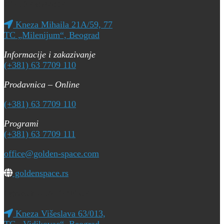
GOLDENSPACE
Kneza Mihaila 21A/59, 77
TC „Milenijum“, Beograd
Informacije i zakazivanje
(+381) 63 7709 110
Prodavnica – Online
(+381) 63 7709 110
Programi
(+381) 63 7709 111
office@golden-space.com
goldenspace.rs
Ogranak ZLATO MOJE
Kneza Višeslava 63/013,