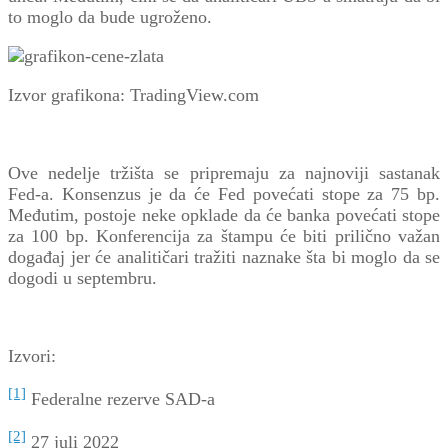
to moglo da bude ugroženo.
Izvor grafikona: TradingView.com
Ove nedelje tržišta se pripremaju za najnoviji sastanak
Fed-a. Konsenzus je da će Fed povećati stope za 75 bp.
Međutim, postoje neke opklade da će banka povećati stope
za 100 bp. Konferencija za štampu će biti prilično važan
događaj jer će analitičari tražiti naznake šta bi moglo da se
dogodi u septembru.
Izvori:
[1]
Federalne rezerve SAD-a
[2]
27 juli 2022