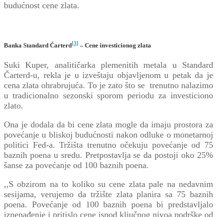
budućnost cene zlata.
[3]
Banka Standard Čarterd
– Cene investicionog zlata
Suki Kuper, analitičarka plemenitih metala u Standard
Čarterd-u, rekla je u izveštaju objavljenom u petak da je
cena zlata ohrabrujuća. To je zato što se trenutno nalazimo
u tradicionalno sezonski sporom periodu za investiciono
zlato.
Ona je dodala da bi cene zlata mogle da imaju prostora za
povećanje u bliskoj budućnosti nakon odluke o monetarnoj
politici Fed-a. Tržišta trenutno očekuju povećanje od 75
baznih poena u sredu. Pretpostavlja se da postoji oko 25%
šanse za povećanje od 100 baznih poena.
,,S obzirom na to koliko su cene zlata pale na nedavnim
sesijama, verujemo da tržište zlata planira sa 75 baznih
poena. Povećanje od 100 baznih poena bi predstavljalo
iznenađenje i pritislo cene ispod ključnog nivoa podrške od