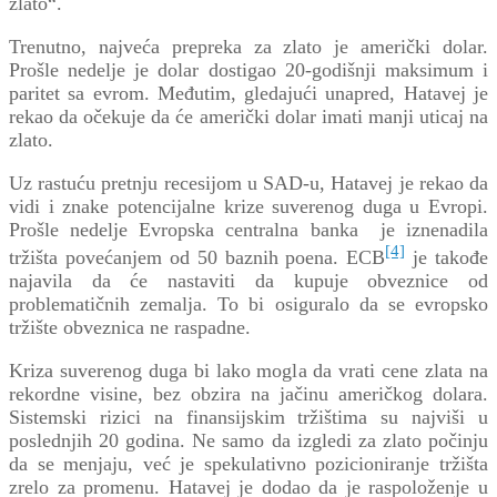
zlato“.
Trenutno, najveća prepreka za zlato je američki dolar.
Prošle nedelje je dolar dostigao 20-godišnji maksimum i
paritet sa evrom. Međutim, gledajući unapred, Hatavej je
rekao da očekuje da će američki dolar imati manji uticaj na
zlato.
Uz rastuću pretnju recesijom u SAD-u, Hatavej je rekao da
vidi i znake potencijalne krize suverenog duga u Evropi.
Prošle nedelje Evropska centralna banka je iznenadila
[4]
tržišta povećanjem od 50 baznih poena. ECB
je takođe
najavila da će nastaviti da kupuje obveznice od
problematičnih zemalja. To bi osiguralo da se evropsko
tržište obveznica ne raspadne.
Kriza suverenog duga bi lako mogla da vrati cene zlata na
rekordne visine, bez obzira na jačinu američkog dolara.
Sistemski rizici na finansijskim tržištima su najviši u
poslednjih 20 godina. Ne samo da izgledi za zlato počinju
da se menjaju, već je spekulativno pozicioniranje tržišta
zrelo za promenu. Hatavej je dodao da je raspoloženje u