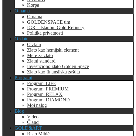
Korpa
O nama
O nama
GOLDENSPACE tim
IGR – Istanbul Gold Refinery
Politika privatnosti
O zlatu
O zlatu
Zlato kao hemijski element
Mere za zlato
Zlatni standard
Investiciono zlato Golden Space
Zlato kao finansijska zaštita
Programi
Program: LIFE
Program: PREMIUM
Program: RELAX
Program: DIAMOND
Moj nalog
Blog
Video
Članci
GOLD&ART
Risto Mihić