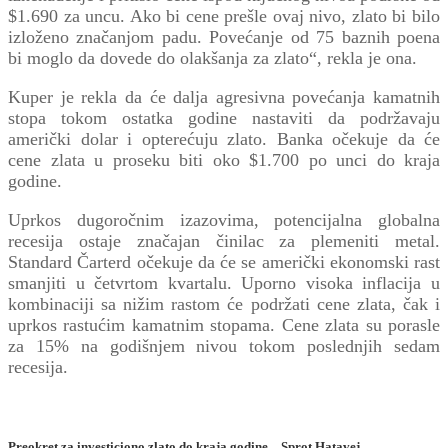
$1.690 za uncu. Ako bi cene prešle ovaj nivo, zlato bi bilo
izloženo značanjom padu. Povećanje od 75 baznih poena
bi moglo da dovede do olakšanja za zlato“, rekla je ona.
Kuper je rekla da će dalja agresivna povećanja kamatnih
stopa tokom ostatka godine nastaviti da podržavaju
američki dolar i opterećuju zlato. Banka očekuje da će
cene zlata u proseku biti oko $1.700 po unci do kraja
godine.
Uprkos dugoročnim izazovima, potencijalna globalna
recesija ostaje značajan činilac za plemeniti metal.
Standard Čarterd očekuje da će se američki ekonomski rast
smanjiti u četvrtom kvartalu. Uporno visoka inflacija u
kombinaciji sa nižim rastom će podržati cene zlata, čak i
uprkos rastućim kamatnim stopama. Cene zlata su porasle
za 15% na godišnjem nivou tokom poslednjih sedam
recesija.
Preokret za
investiciono
zlato
do kraja godine – Sprot Hatavej