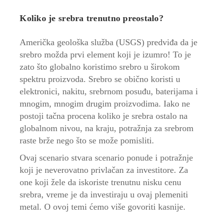
Koliko je srebra trenutno preostalo?
Američka geološka služba (USGS) predviđa da je
srebro možda prvi element koji je izumro! To je
zato što globalno koristimo srebro u širokom
spektru proizvoda. Srebro se obično koristi u
elektronici, nakitu, srebrnom posuđu, baterijama i
mnogim, mnogim drugim proizvodima. Iako ne
postoji tačna procena koliko je srebra ostalo na
globalnom nivou, na kraju, potražnja za srebrom
raste brže nego što se može pomisliti.
Ovaj scenario stvara scenario ponude i potražnje
koji je neverovatno privlačan za investitore. Za
one koji žele da iskoriste trenutnu nisku cenu
srebra, vreme je da investiraju u ovaj plemeniti
metal. O ovoj temi ćemo više govoriti kasnije.