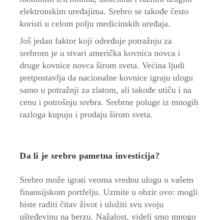
elektronskim uređajima. Srebro se takođe često
koristi u celom polju medicinskih uređaja.
Još jedan faktor koji određuje potražnju za
srebrom je u stvari američka kovnica novca i
druge kovnice novca širom sveta. Većina ljudi
pretpostavlja da nacionalne kovnice igraju ulogu
samo u potražnji za zlatom, ali takođe utiču i na
cenu i potrošnju srebra. Srebrne poluge iz mnogih
razloga kupuju i prodaju širom sveta.
Da li je srebro pametna investicija?
Srebro može igrati veoma vrednu ulogu u vašem
finansijskom portfelju. Uzmite u obzir ovo: mogli
biste raditi čitav život i uložiti svu svoju
ušteđevinu na berzu. Nažalost, videli smo mnogo