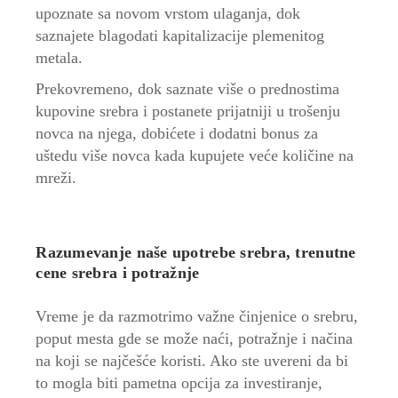
upoznate sa novom vrstom ulaganja, dok
saznajete blagodati kapitalizacije plemenitog
metala.
Prekovremeno, dok saznate više o prednostima
kupovine srebra i postanete prijatniji u trošenju
novca na njega, dobićete i dodatni bonus za
uštedu više novca kada kupujete veće količine na
mreži.
Razumevanje naše upotrebe srebra, trenutne
cene srebra i potražnje
Vreme je da razmotrimo važne činjenice o srebru,
poput mesta gde se može naći, potražnje i načina
na koji se najčešće koristi. Ako ste uvereni da bi
to mogla biti pametna opcija za investiranje,