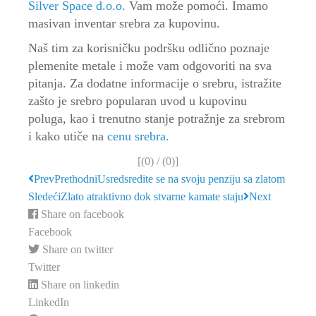
Silver Space d.o.o.
Vam može pomoći. Imamo
masivan inventar srebra za kupovinu.
Naš tim za korisničku podršku odlično poznaje
plemenite metale i može vam odgovoriti na sva
pitanja. Za dodatne informacije o srebru, istražite
zašto je srebro popularan uvod u kupovinu
poluga, kao i trenutno stanje potražnje za srebrom
i kako utiče na
cenu srebra.
[(
0
) / (
0
)]
Prev
Prethodni
Usredsredite se na svoju penziju sa zlatom
Sledeći
Zlato atraktivno dok stvarne kamate staju
Next
Share on facebook
Facebook
Share on twitter
Twitter
Share on linkedin
LinkedIn