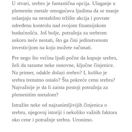
U stvari, srebro je fantastična opcija. Ulaganje u
plemenite metale omogućava ljudima da se manje
oslanjaju na nestabilno tržište akcija i povrate
određenu kontrolu nad svojom finansijskom
budućnošću. Još bolje, potražnja za srebrom
uskoro neće nestati, što ga čini jedinstvenom
investicijom na koju možete računati.
Pre nego što većina ljudi počne da kupuje srebro,
želi da razume neke osnovne, ključne činjenice.
Na primer, odakle dolazi srebro? I, koliko je
srebra trenutno ostalo? Šta pokreće cenu srebra?
Najvažnije je da li zaista postoji potražnja za
plemenitim metalom?
Istražite neke od najzanimljivijih činjenica o
srebru, njegovoj istoriji i nekoliko važnih faktora
oko cene i potražnje srebra. Uronimo.