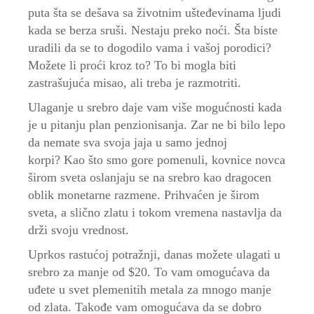
puta šta se dešava sa životnim ušteđevinama ljudi
kada se berza sruši. Nestaju preko noći. Šta biste
uradili da se to dogodilo vama i vašoj porodici?
Možete li proći kroz to? To bi mogla biti
zastrašujuća misao, ali treba je razmotriti.
Ulaganje u srebro daje vam više mogućnosti kada
je u pitanju plan penzionisanja. Zar ne bi bilo lepo
da nemate sva svoja jaja u samo jednoj
korpi? Kao što smo gore pomenuli, kovnice novca
širom sveta oslanjaju se na srebro kao dragocen
oblik monetarne razmene. Prihvaćen je širom
sveta, a slično zlatu i tokom vremena nastavlja da
drži svoju vrednost.
Uprkos rastućoj potražnji, danas možete ulagati u
srebro za manje od $20. To vam omogućava da
uđete u svet plemenitih metala za mnogo manje
od zlata. Takođe vam omogućava da se dobro