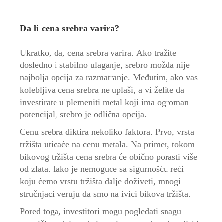
Da li cena srebra varira?
Ukratko, da, cena srebra varira. Ako tražite
dosledno i stabilno ulaganje, srebro možda nije
najbolja opcija za razmatranje. Međutim, ako vas
kolebljiva cena srebra ne uplaši, a vi želite da
investirate u plemeniti metal koji ima ogroman
potencijal, srebro je odlična opcija.
Cenu srebra diktira nekoliko faktora. Prvo, vrsta
tržišta uticaće na cenu metala. Na primer, tokom
bikovog tržišta cena srebra će obično porasti više
od zlata. Iako je nemoguće sa sigurnošću reći
koju ćemo vrstu tržišta dalje doživeti, mnogi
stručnjaci veruju da smo na ivici bikova tržišta.
Pored toga, investitori mogu pogledati snagu