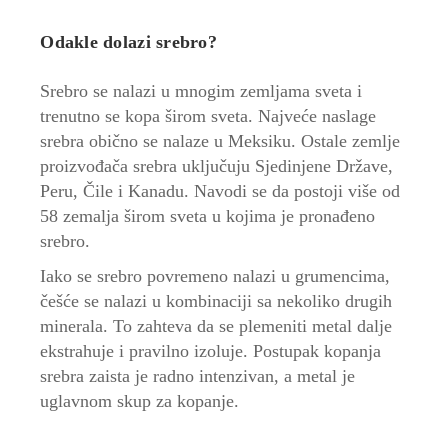
Odakle dolazi srebro?
Srebro se nalazi u mnogim zemljama sveta i
trenutno se kopa širom sveta. Najveće naslage
srebra obično se nalaze u Meksiku. Ostale zemlje
proizvođača srebra uključuju Sjedinjene Države,
Peru, Čile i Kanadu. Navodi se da postoji više od
58 zemalja širom sveta u kojima je pronađeno
srebro.
Iako se srebro povremeno nalazi u grumencima,
češće se nalazi u kombinaciji sa nekoliko drugih
minerala. To zahteva da se plemeniti metal dalje
ekstrahuje i pravilno izoluje. Postupak kopanja
srebra zaista je radno intenzivan, a metal je
uglavnom skup za kopanje.