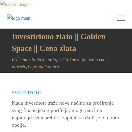
Investiciono zlato || Golden
Space || Cena zlata
Početna
Srebrne poluge
Važne činjenice o ceni,
potražnji i ponudi srebra
SVE EPIZODE
Kada investitori traže nove načine za proširenje
svog finansijskog portfelja, mogu naići na
najnoviju cenu srebra i zapitati se da li je to dobra
opcija.