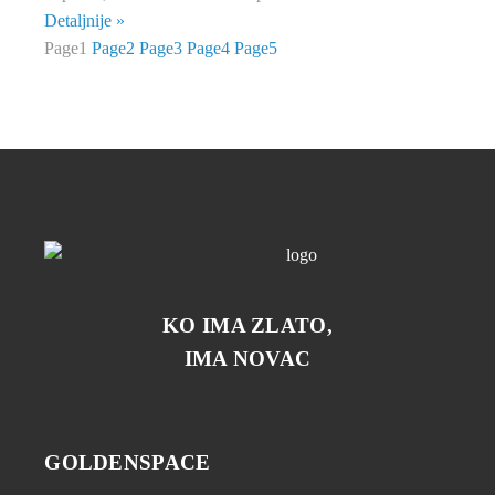
Detaljnije »
Page
1
Page
2
Page
3
Page
4
Page
5
KO IMA ZLATO,
IMA NOVAC
GOLDENSPACE