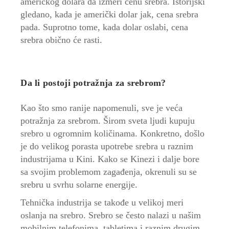
američkog dolara da izmeri cenu srebra. Istorijski
gledano, kada je američki dolar jak, cena srebra
pada. Suprotno tome, kada dolar oslabi, cena
srebra obično će rasti.
Da li postoji potražnja za srebrom?
Kao što smo ranije napomenuli, sve je veća
potražnja za srebrom. Širom sveta ljudi kupuju
srebro u ogromnim količinama. Konkretno, došlo
je do velikog porasta upotrebe srebra u raznim
industrijama u Kini. Kako se Kinezi i dalje bore
sa svojim problemom zagađenja, okrenuli su se
srebru u svrhu solarne energije.
Tehnička industrija se takođe u velikoj meri
oslanja na srebro. Srebro se često nalazi u našim
mobilnim telefonima, tabletima i raznim drugim