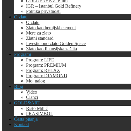
GOLDENSPACE tim
IGR – Istanbul Gold Refinery
Politika privatnosti
O zlatu
O zlatu
Zlato kao hemijski element
Mere za zlato
Zlatni standard
Investiciono zlato Golden Space
Zlato kao finansijska zaštita
Programi
Program: LIFE
Program: PREMIUM
Program: RELAX
Program: DIAMOND
Moj nalog
Blog
Video
Članci
GOLD&ART
Risto Mihić
PRASIMBOL
Česta pitanja
Kontakt