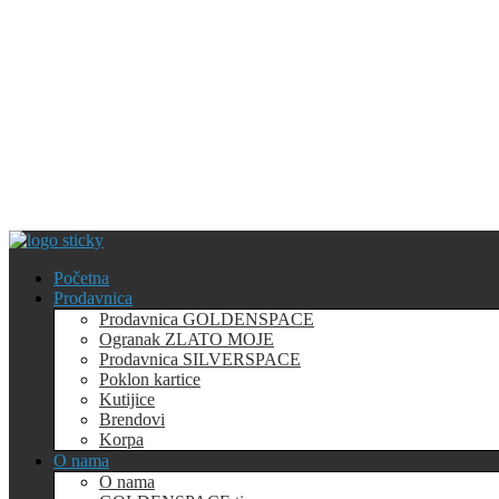
Početna
Prodavnica
Prodavnica GOLDENSPACE
Ogranak ZLATO MOJE
Prodavnica SILVERSPACE
Poklon kartice
Kutijice
Brendovi
Korpa
O nama
O nama