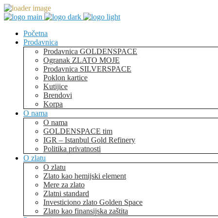
Početna
Prodavnica
Prodavnica GOLDENSPACE
Ogranak ZLATO MOJE
Prodavnica SILVERSPACE
Poklon kartice
Kutijice
Brendovi
Korpa
O nama
O nama
GOLDENSPACE tim
IGR – Istanbul Gold Refinery
Politika privatnosti
O zlatu
O zlatu
Zlato kao hemijski element
Mere za zlato
Zlatni standard
Investiciono zlato Golden Space
Zlato kao finansijska zaštita