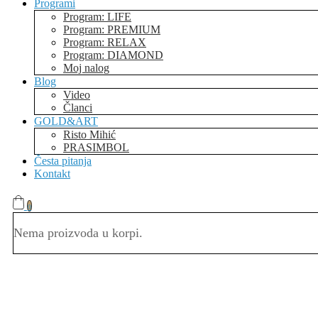
Programi
Program: LIFE
Program: PREMIUM
Program: RELAX
Program: DIAMOND
Moj nalog
Blog
Video
Članci
GOLD&ART
Risto Mihić
PRASIMBOL
Česta pitanja
Kontakt
0
Nema proizvoda u korpi.