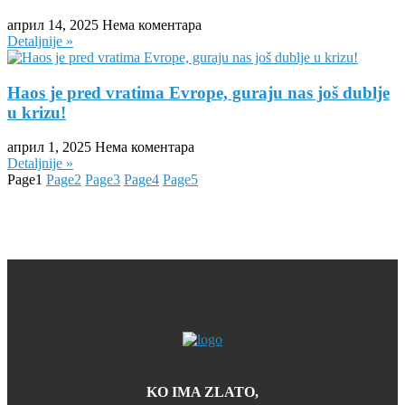
април 14, 2025
Нема коментара
Detaljnije »
Haos je pred vratima Evrope, guraju nas još dublje
u krizu!
април 1, 2025
Нема коментара
Detaljnije »
Page
1
Page
2
Page
3
Page
4
Page
5
KO IMA ZLATO,