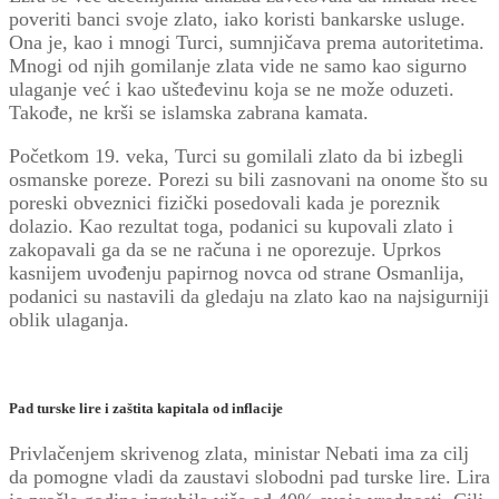
poveriti banci svoje zlato, iako koristi bankarske usluge.
Ona je, kao i mnogi Turci, sumnjičava prema autoritetima.
Mnogi od njih gomilanje zlata vide ne samo kao sigurno
ulaganje već i kao ušteđevinu koja se ne može oduzeti.
Takođe, ne krši se islamska zabrana kamata.
Početkom 19. veka, Turci su gomilali zlato da bi izbegli
osmanske poreze. Porezi su bili zasnovani na onome što su
poreski obveznici fizički posedovali kada je poreznik
dolazio. Kao rezultat toga, podanici su kupovali zlato i
zakopavali ga da se ne računa i ne oporezuje. Uprkos
kasnijem uvođenju papirnog novca od strane Osmanlija,
podanici su nastavili da gledaju na zlato kao na najsigurniji
oblik ulaganja.
Pad turske lire i zaštita kapitala od inflacije
Privlačenjem skrivenog zlata, ministar Nebati ima za cilj
da pomogne vladi da zaustavi slobodni pad turske lire. Lira