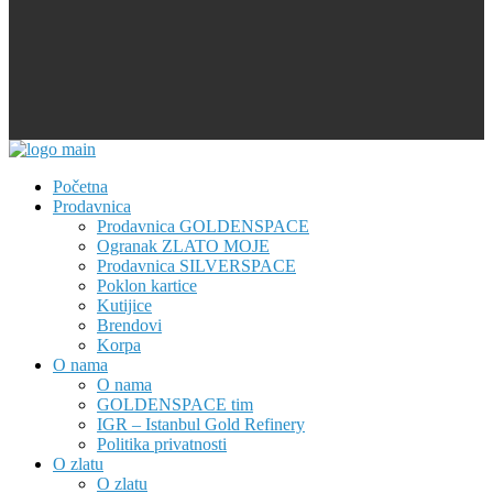
Početna
Prodavnica
Prodavnica GOLDENSPACE
Ogranak ZLATO MOJE
Prodavnica SILVERSPACE
Poklon kartice
Kutijice
Brendovi
Korpa
O nama
O nama
GOLDENSPACE tim
IGR – Istanbul Gold Refinery
Politika privatnosti
O zlatu
O zlatu