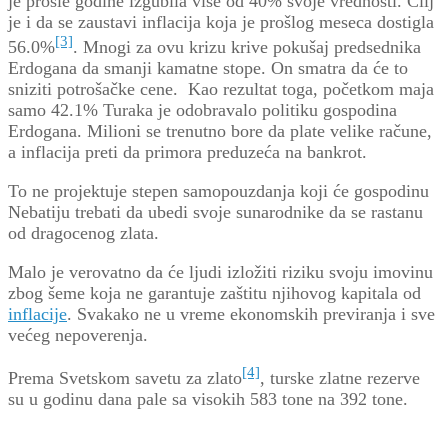
je prošle godine izgubila više od 40% svoje vrednosti. Cilj
je i da se zaustavi inflacija koja je prošlog meseca dostigla
[3]
56.0%
. Mnogi za ovu krizu krive pokušaj predsednika
Erdogana da smanji kamatne stope. On smatra da će to
sniziti potrošačke cene. Kao rezultat toga, početkom maja
samo 42.1% Turaka je odobravalo politiku gospodina
Erdogana. Milioni se trenutno bore da plate velike račune,
a inflacija preti da primora preduzeća na bankrot.
To ne projektuje stepen samopouzdanja koji će gospodinu
Nebatiju trebati da ubedi svoje sunarodnike da se rastanu
od dragocenog zlata.
Malo je verovatno da će ljudi izložiti riziku svoju imovinu
zbog šeme koja ne garantuje zaštitu njihovog kapitala od
inflacije
. Svakako ne u vreme ekonomskih previranja i sve
većeg nepoverenja.
[4]
Prema Svetskom savetu za zlato
, turske zlatne rezerve
su u godinu dana pale sa visokih 583 tone na 392 tone.