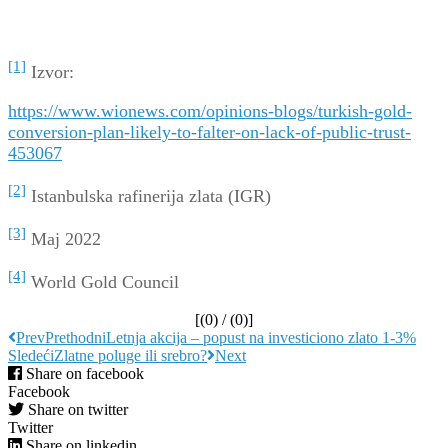
[1]
Izvor:
https://www.wionews.com/opinions-blogs/turkish-gold-
conversion-plan-likely-to-falter-on-lack-of-public-trust-
453067
[2]
Istanbulska rafinerija zlata (IGR)
[3]
Maj 2022
[4]
World Gold Council
[(
0
) / (
0
)]
Prev
Prethodni
Letnja akcija – popust na investiciono zlato 1-3%
Sledeći
Zlatne poluge ili srebro?
Next
Share on facebook
Facebook
Share on twitter
Twitter
Share on linkedin