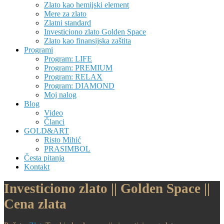
Zlato kao hemijski element
Mere za zlato
Zlatni standard
Investiciono zlato Golden Space
Zlato kao finansijska zaštita
Programi
Program: LIFE
Program: PREMIUM
Program: RELAX
Program: DIAMOND
Moj nalog
Blog
Video
Članci
GOLD&ART
Risto Mihić
PRASIMBOL
Česta pitanja
Kontakt
Investiciono zlato || Golden Space ||
Cena zlata