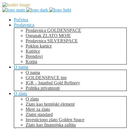
Početna
Prodavnica
Prodavnica GOLDENSPACE
Ogranak ZLATO MOJE
Prodavnica SILVERSPACE
Poklon kartice
Kutijice
Brendovi
Korpa
O nama
O nama
GOLDENSPACE tim
IGR – Istanbul Gold Refinery
Politika privatnosti
O zlatu
O zlatu
Zlato kao hemijski element
Mere za zlato
Zlatni standard
Investiciono zlato Golden Space
Zlato kao finansijska zaštita