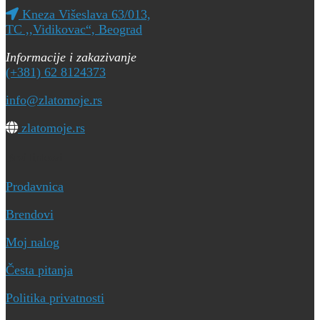
Kneza Višeslava 63/013,
TC ,,Vidikovac“, Beograd
Informacije i zakazivanje
(+381) 62 8124373
info@zlatomoje.rs
zlatomoje.rs
Brzi linkovi
Prodavnica
Brendovi
Moj nalog
Česta pitanja
Politika privatnosti