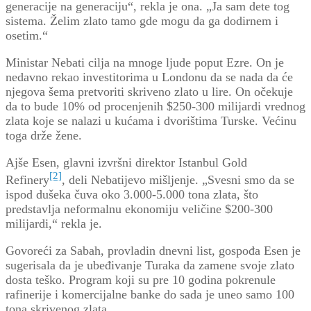
generacije na generaciju“, rekla je ona. „Ja sam dete tog
sistema. Želim zlato tamo gde mogu da ga dodirnem i
osetim.“
Ministar Nebati cilja na mnoge ljude poput Ezre. On je
nedavno rekao investitorima u Londonu da se nada da će
njegova šema pretvoriti skriveno zlato u lire. On očekuje
da to bude 10% od procenjenih $250-300 milijardi vrednog
zlata koje se nalazi u kućama i dvorištima Turske. Većinu
toga drže žene.
Ajše Esen, glavni izvršni direktor Istanbul Gold
[2]
Refinery
, deli Nebatijevo mišljenje. „Svesni smo da se
ispod dušeka čuva oko 3.000-5.000 tona zlata, što
predstavlja neformalnu ekonomiju veličine $200-300
milijardi,“ rekla je.
Govoreći za Sabah, provladin dnevni list, gospođa Esen je
sugerisala da je ubeđivanje Turaka da zamene svoje zlato
dosta teško. Program koji su pre 10 godina pokrenule
rafinerije i komercijalne banke do sada je uneo samo 100
tona skrivenog zlata.