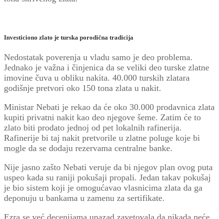
Investiciono zlato
je turska porodična tradicija
Nedostatak poverenja u vladu samo je deo problema.
Jednako je važna i činjenica da se veliki deo turske zlatne
imovine čuva u obliku nakita. 40.000 turskih zlatara
godišnje pretvori oko 150 tona zlata u nakit.
Ministar Nebati je rekao da će oko 30.000 prodavnica zlata
kupiti privatni nakit kao deo njegove šeme. Zatim će to
zlato biti prodato jednoj od pet lokalnih rafinerija.
Rafinerije bi taj nakit pretvorile u zlatne poluge koje bi
mogle da se dodaju rezervama centralne banke.
Nije jasno zašto Nebati veruje da bi njegov plan ovog puta
uspeo kada su raniji pokušaji propali. Jedan takav pokušaj
je bio sistem koji je omogućavao vlasnicima zlata da ga
deponuju u bankama u zamenu za sertifikate.
Ezra se već decenijama unazad zavetovala da nikada neće