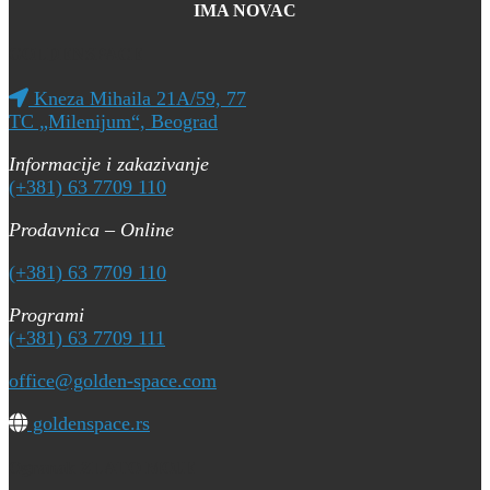
IMA NOVAC
GOLDENSPACE
Kneza Mihaila 21A/59, 77
TC „Milenijum“, Beograd
Informacije i zakazivanje
(+381) 63 7709 110
Prodavnica – Online
(+381) 63 7709 110
Programi
(+381) 63 7709 111
office@golden-space.com
goldenspace.rs
Ogranak ZLATO MOJE