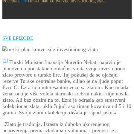
Početna
Zlato
Turski plan konverzije investicionog zlata
SVE EPIZODE
[1]
Turski Ministar finansija Nuredin Nebati najavio je
planove da podstakne domaćinstva da svoje investiciono
zlato pretvore u turske lire. Taj pokušaj da se ojačaju
rezerve Turske centralne banke, ciljao je na ljude poput
Ezre G. Ezra ima interesantnu vezu sa zlatom. Kao mlada
žena, ona je više volela starinski srebrni nakit i nije nosila
zlato. Ali bez obzira na to, Ezra je odrasla kao strastveni
kolekcionar zlata, uključujući asortiman kovanica od 5 i 10
grama. Svoju zlatnu kolekciju držala je ispod jastuka.
„Zlato je tradicija. Izrasta iz duboko ukorenjenog
nepoverenja prema vladama i valutama i prenosi se s