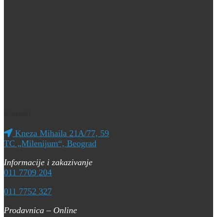
Kontakt
Kneza Mihaila 21A/77, 59
TC „Milenijum“, Beograd
Informacije i zakazivanje
011 7709 204
011 7752 327
Prodavnica – Online