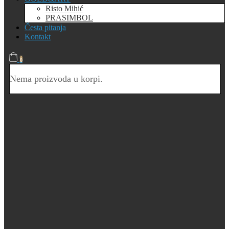
Risto Mihić
PRASIMBOL
Česta pitanja
Kontakt
0
Nema proizvoda u korpi.