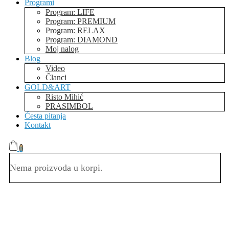
Programi
Program: LIFE
Program: PREMIUM
Program: RELAX
Program: DIAMOND
Moj nalog
Blog
Video
Članci
GOLD&ART
Risto Mihić
PRASIMBOL
Česta pitanja
Kontakt
0
Nema proizvoda u korpi.