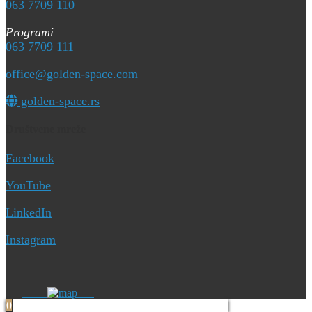
063 7709 110
Programi
063 7709 111
office@golden-space.com
golden-space.rs
Društvene mreže
Facebook
YouTube
LinkedIn
Instagram
0