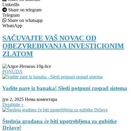
LinkedIn
Share on telegram
Telegram
Share on whatsapp
WhatsApp
SAČUVAJTE VAŠ NOVAC OD
OBEZVREĐIVANJA INVESTICIONIM
ZLATOM
PONUDA
Vadite pare iz banaka! Sledi potpuni raspad sistema
јун 2, 2025
Нема коментара
Detaljnije »
Štednja građana će biti upotrebljena za gubitke
Države!