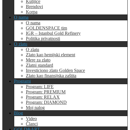
Kutijice
Brendovi
Korpa
O nama
O nama
GOLDENSPACE tim
IGR – Istanbul Gold Refinery
Politika privatnosti
O zlatu
O zlatu
Zlato kao hemijski element
Mere za zlato
Zlatni standard
Investiciono zlato Golden Space
Zlato kao finansijska zaštita
Programi
Program: LIFE
Program: PREMIUM
Program: RELAX
Program: DIAMOND
Moj nalog
Blog
Video
Članci
GOLD&ART