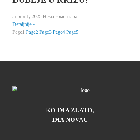
април 1, 2025
Нема коментара
Detaljnije »
Page
1
Page
2
Page
3
Page
4
Page
5
KO IMA ZLATO,
IMA NOVAC