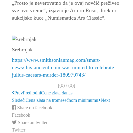
„Prosto je neverovatno da je ovaj novčić preživeo
sve ovo vreme“, izjavio je Arturo Ruso, direktor
aukcijske kuće „Numismatica Ars Classic“.
Srebrnjak
https://www.smithsonianmag.com/smart-
news/this-ancient-coin-was-minted-to-celebrate-
julius-caesars-murder-180979743/
[(
0
) / (
0
)]
Prev
Prethodni
Cene zlata danas
Sledeći
Cena zlata na tromesečnom minimumu
Next
Share on facebook
Facebook
Share on twitter
Twitter