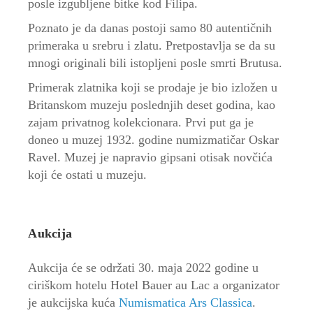
posle izgubljene bitke kod Filipa.
Poznato je da danas postoji samo 80 autentičnih
primeraka u srebru i zlatu. Pretpostavlja se da su
mnogi originali bili istopljeni posle smrti Brutusa.
Primerak zlatnika koji se prodaje je bio izložen u
Britanskom muzeju poslednjih deset godina, kao
zajam privatnog kolekcionara. Prvi put ga je
doneo u muzej 1932. godine numizmatičar Oskar
Ravel. Muzej je napravio gipsani otisak novčića
koji će ostati u muzeju.
Aukcija
Aukcija će se održati 30. maja 2022 godine u
ciriškom hotelu Hotel Bauer au Lac a organizator
je aukcijska kuća
Numismatica Ars Classica
.