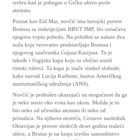
srebru kad je pobegao u Grčku ubrzo posle
atentata.
Poznat kao Eid Mar, novčić ima herojski portret
Brutusa sa inskripcijom BRVT IMP, što označava
njegovu vojnu pobedu. Na poleđini se nalaze dva
noža koja verovatno predstavljaju Brutusa i
njegovog saučesnika Gajusa Kasijusa. Tu je
takođe i frigijska kapa koju su obično nosili
rimski robovi. Ta kapa je inače simbol slobode,
kako navodi Lucija Karbone, kustos Američkog
numizmatičkog udruženja (ANS).
Novčić je probušen ukazujući na mogućnost da ga
je neko nosio oko vrata kao ukras. Možda je to
bio neko od učesnika atentata ili neko od
pristalica. Na njihovu nesreću, Cezarov naslednik
Oktavijan je proveo sledećih deset godina tražeći
ubice, a Brutus je na kraju izvršio samoubistvo