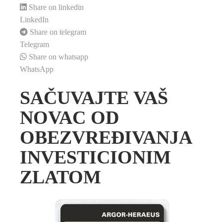
Share on linkedin
LinkedIn
Share on telegram
Telegram
Share on whatsapp
WhatsApp
SAČUVAJTE VAŠ
NOVAC OD
OBEZVREĐIVANJA
INVESTICIONIM
ZLATOM