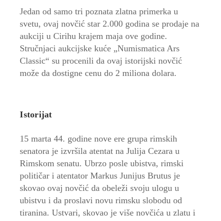
Jedan od samo tri poznata zlatna primerka u
svetu, ovaj novčić star 2.000 godina se prodaje na
aukciji u Cirihu krajem maja ove godine.
Stručnjaci aukcijske kuće „Numismatica Ars
Classic“ su procenili da ovaj istorijski novčić
može da dostigne cenu do 2 miliona dolara.
Istorijat
15 marta 44. godine nove ere grupa rimskih
senatora je izvršila atentat na Julija Cezara u
Rimskom senatu. Ubrzo posle ubistva, rimski
političar i atentator Markus Junijus Brutus je
skovao ovaj novčić da obeleži svoju ulogu u
ubistvu i da proslavi novu rimsku slobodu od
tiranina. Ustvari, skovao je više novčića u zlatu i