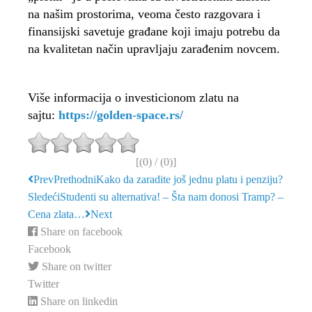
na našim prostorima, veoma često razgovara i
finansijski savetuje građane koji imaju potrebu da
na kvalitetan način upravljaju zarađenim novcem.
Više informacija o investicionom zlatu na
sajtu:
https://golden-space.rs/
[(
0
) / (
0
)]
Prev
Prethodni
Kako da zaradite još jednu platu i penziju?
Sledeći
Studenti su alternativa! – Šta nam donosi Tramp? –
Cena zlata…
Next
Share on facebook
Facebook
Share on twitter
Twitter
Share on linkedin