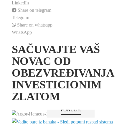
LinkedIn
Share on telegram
Telegram
Share on whatsapp
WhatsApp
SAČUVAJTE VAŠ
NOVAC OD
OBEZVREĐIVANJA
INVESTICIONIM
ZLATOM
PONUDA