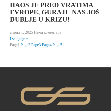
HAOS JE PRED VRATIMA
EVROPE, GURAJU NAS JOŠ
DUBLJE U KRIZU!
април 1, 2025
Нема коментара
Detaljnije »
Page
1
Page
2
Page
3
Page
4
Page
5