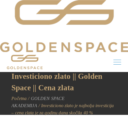
Investiciono zlato || Golden
Space || Cena zlata
Početna
GOLDEN SPACE
AKADEMIJA
Investiciono zlato je najbolja investicija
– cena zlata je za godinu dana skočila 40 %