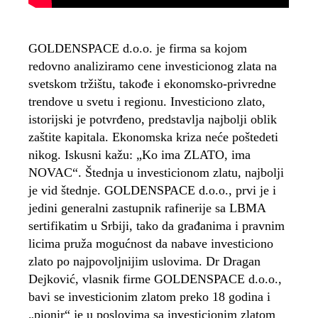
GOLDENSPACE d.o.o. je firma sa kojom
redovno analiziramo cene investicionog zlata na
svetskom tržištu, takođe i ekonomsko-privredne
trendove u svetu i regionu. Investiciono zlato,
istorijski je potvrđeno, predstavlja najbolji oblik
zaštite kapitala. Ekonomska kriza neće poštedeti
nikog. Iskusni kažu: „Ko ima ZLATO, ima
NOVAC“. Štednja u investicionom zlatu, najbolji
je vid štednje. GOLDENSPACE d.o.o., prvi je i
jedini generalni zastupnik rafinerije sa LBMA
sertifikatim u Srbiji, tako da građanima i pravnim
licima pruža mogućnost da nabave investiciono
zlato po najpovoljnijim uslovima. Dr Dragan
Dejković, vlasnik firme GOLDENSPACE d.o.o.,
bavi se investicionim zlatom preko 18 godina i
„pionir“ je u poslovima sa investicionim zlatom