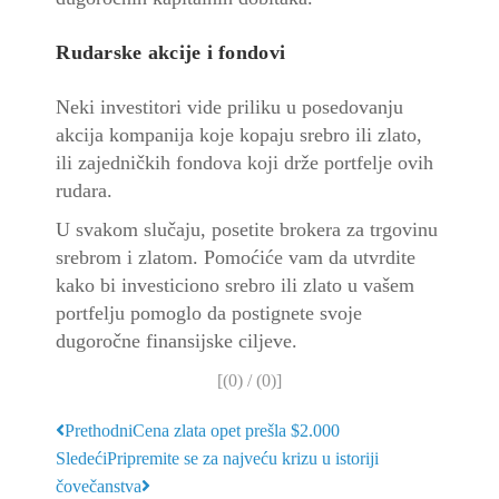
Rudarske akcije i fondovi
Neki investitori vide priliku u posedovanju
akcija kompanija koje kopaju srebro ili zlato,
ili zajedničkih fondova koji drže portfelje ovih
rudara.
U svakom slučaju, posetite brokera za trgovinu
srebrom i zlatom. Pomoćiće vam da utvrdite
kako bi
investiciono srebro
ili zlato u vašem
portfelju pomoglo da postignete svoje
dugoročne finansijske ciljeve.
[(
0
) / (
0
)]
Prethodni
Cena zlata opet prešla $2.000
Sledeći
Pripremite se za najveću krizu u istoriji
čovečanstva