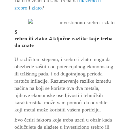
Da li to znači da sada treba da
ulažemo u
srebro
i
zlato
?
S
rebro
ili zlato: 4 ključne razlike koje treba
da znate
U različitom stepenu, i
srebro
i zlato mogu da
obezbede zaštitu od potencijalnog ekonomskog
ili tržišnog pada, i od dugotrajnog perioda
rastuće inflacije.
Razumevanje razlike između
načina na koji se koriste ova dva metala,
njihove ekonomske osetljivosti i tehničkih
karakteristika može vam pomoći da odredite
koji metal može koristiti vašem portfelju.
Evo četiri faktora koja treba uzeti u obzir kada
odlučujete da ulažete u
investiciono srebro
ili