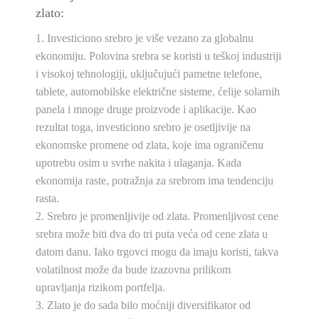
zlato:
Investiciono srebro
je više vezano za globalnu
ekonomiju.
Polovina srebra se koristi u teškoj industriji
i visokoj tehnologiji, uključujući pametne telefone,
tablete, automobilske električne sisteme, ćelije solarnih
panela i mnoge druge proizvode i aplikacije.
Kao
rezultat toga,
investiciono srebro
je osetljivije na
ekonomske promene od zlata, koje ima ograničenu
upotrebu osim u svrhe nakita i ulaganja. Kada
ekonomija raste, potražnja za
srebrom
ima tendenciju
rasta.
Srebro
je promenljivije od zlata. Promenljivost
cene
srebra
može biti dva do tri puta veća od
cene zlata
u
datom danu. Iako trgovci mogu da imaju koristi, takva
volatilnost može da bude izazovna prilikom
upravljanja rizikom portfelja.
Zlato
je do sada bilo moćniji diversifikator od