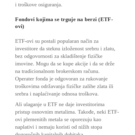
i troškove osiguranja.
Fondovi kojima se trguje na berzi (ETF-
ovi)
ETF-ovi su postali popularan način za
investitore da steknu izloženost srebru i zlatu,
bez odgovornosti za skladištenje fizičke
imovine. Mogu da se kupe akcije i da se drže
na tradicionalnom brokerskom računu.
Operater fonda je odgovoran za rukovanje
troškovima održavanja fizičke zalihe zlata ili
srebra i naplaćivanje odnosa troškova.
Ali ulaganje u ETF ne daje investitorima
pristup osnovnim metalima. Takođe, neki ETF-
ovi plemenitih metala se oporezuju kao
naplativi i nemaju koristi od nižih stopa
dugoročnih kapitalnih dobitaka.