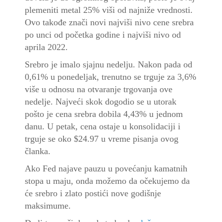
plemeniti metal 25% viši od najniže vrednosti.
Ovo takođe znači novi najviši nivo
cene srebra
po unci od početka godine i najviši nivo od
aprila 2022.
Srebro
je imalo sjajnu nedelju. Nakon pada od
0,61% u ponedeljak, trenutno se trguje za 3,6%
više u odnosu na otvaranje trgovanja ove
nedelje. Najveći skok dogodio se u utorak
pošto je
cena srebra
dobila 4,43% u jednom
danu. U petak,
cena
ostaje u konsolidaciji i
trguje se oko
$
24.97
u vreme pisanja ovog
članka.
Ako Fed najave pauzu u povećanju kamatnih
stopa u maju, onda možemo da očekujemo da
će
srebro
i zlato postići nove godišnje
maksimume.