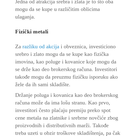
Jedna od atrakcija
srebra
i zlata je to što oba
mogu da se kupe u različitim oblicima
ulaganja.
Fizički metali
Za
razliku od akcija
i obveznica,
investiciono
srebro
i zlato mogu da se kupe kao fizička
imovina, kao
poluge
i kovanice koje mogu da
se drže kao deo brokerskog računa. Investitori
takođe mogu da preuzmu fizičku isporuku ako
žele da ih sami skladište.
Držanje poluga i kovanica kao deo brokerskog
računa može da ima lošu stranu. Kao prvo,
investitori često plaćaju premiju preko spot
cene
metala na zlatnike i srebrne novčiće zbog
proizvodnih i distributivnih marži. Takođe
treba uzeti u obzir troškove skladištenja, pa čak