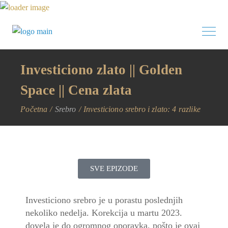
Investiciono zlato || Golden
Space || Cena zlata
Početna
Srebro
Investiciono srebro i zlato: 4 razlike
SVE EPIZODE
Investiciono srebro
je u porastu poslednjih
nekoliko nedelja. Korekcija u martu 2023.
dovela je do ogromnog oporavka, pošto je ovaj