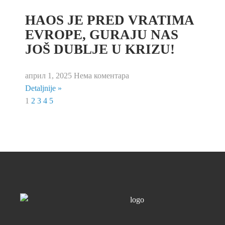
HAOS JE PRED VRATIMA
EVROPE, GURAJU NAS
JOŠ DUBLJE U KRIZU!
април 1, 2025
Нема коментара
Detaljnije »
1
2
3
4
5