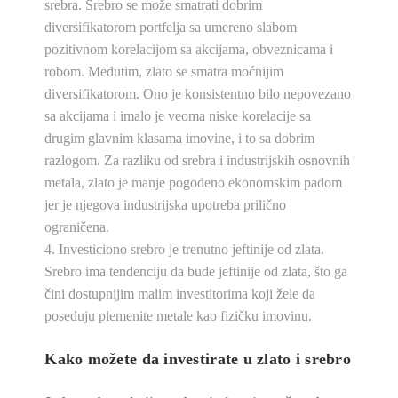
srebra.
Srebro
se može smatrati dobrim
diversifikatorom portfelja sa umereno slabom
pozitivnom korelacijom sa akcijama, obveznicama i
robom. Međutim, zlato se smatra moćnijim
diversifikatorom. Ono je konsistentno bilo nepovezano
sa akcijama i imalo je veoma niske korelacije sa
drugim glavnim klasama imovine, i to sa dobrim
razlogom. Za razliku od
srebra
i industrijskih osnovnih
metala, zlato je manje pogođeno ekonomskim padom
jer je njegova industrijska upotreba prilično
ograničena.
Investiciono srebro
je trenutno jeftinije od zlata.
S
rebro
ima tendenciju da bude jeftinije od zlata, što ga
čini dostupnijim malim investitorima koji žele da
poseduju plemenite metale kao fizičku imovinu.
Kako možete da investirate u zlato i
srebro