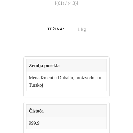
[(
61
) / (
4.3
)]
TEŽINA
1 kg
Zemlja porekla
Menadžment u Dubaiju, proizvodnja u
Turskoj
Čistoća
999.9