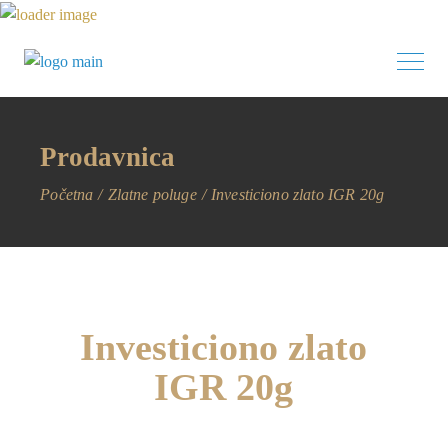
Prodavnica
Početna
Zlatne poluge
Investiciono zlato IGR 20g
Investiciono zlato
IGR 20g