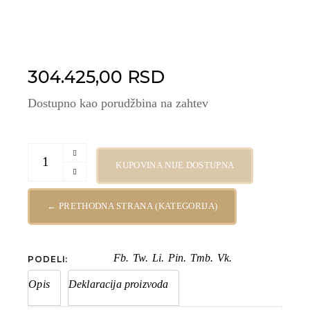
304.425,00
RSD
Dostupno kao porudžbina na zahtev
Investiciono zlato IGR 20g quantity
KUPOVINA NIJE DOSTUPNA
← PRETHODNA STRANA (KATEGORIJA)
Fb.
Tw.
Li.
Pin.
Tmb.
Vk.
PODELI:
Opis
Deklaracija proizvoda