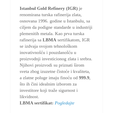
Istanbul Gold Refinery (IGR)
je
renomirana turska rafinerija zlata,
osnovana 1996. godine u Istanbulu, sa
ciljem da podigne standarde u industriji
plemenitih metala. Kao prva turska
rafinerija sa
LBMA
sertifikatom, IGR
se izdvaja svojom tehnološkom
inovativnošću i pouzdanošću u
proizvodnji investicionog zlata i srebra.
Njihovi proizvodi su priznati širom
sveta zbog izuzetne čistoće i kvaliteta,
a zlatne poluge imaju finoću od
999.9
,
što ih čini idealnim izborom za
investitore koji traže sigurnost i
likvidnost.
LBMA sertifikat:
Pogledajte