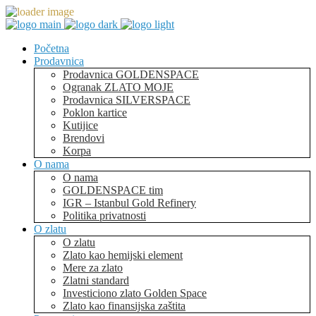
Početna
Prodavnica
Prodavnica GOLDENSPACE
Ogranak ZLATO MOJE
Prodavnica SILVERSPACE
Poklon kartice
Kutijice
Brendovi
Korpa
O nama
O nama
GOLDENSPACE tim
IGR – Istanbul Gold Refinery
Politika privatnosti
O zlatu
O zlatu
Zlato kao hemijski element
Mere za zlato
Zlatni standard
Investiciono zlato Golden Space
Zlato kao finansijska zaštita