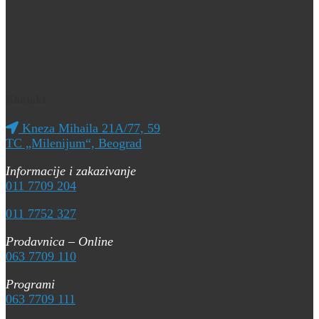
Kontakt
Kneza Mihaila 21A/77, 59
TC „Milenijum“, Beograd
Informacije i zakazivanje
011 7709 204
011 7752 327
Prodavnica – Online
063 7709 110
Programi
063 7709 111