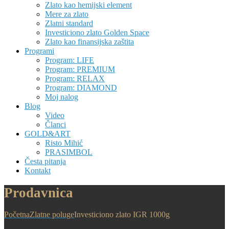
Zlato kao hemijski element
Mere za zlato
Zlatni standard
Investiciono zlato Golden Space
Zlato kao finansijska zaštita
Programi
Program: LIFE
Program: PREMIUM
Program: RELAX
Program: DIAMOND
Moj nalog
Blog
Video
Članci
GOLD&ART
Risto Mihić
PRASIMBOL
Česta pitanja
Kontakt
Prodavnica
Početna
Zlatne poluge
Investiciono zlato IGR 1000g