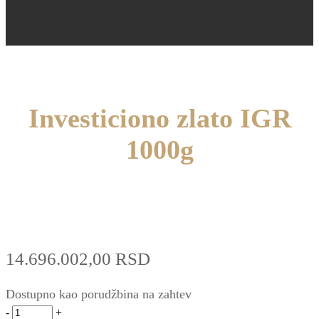
Investiciono zlato IGR
1000g
14.696.002,00
RSD
Dostupno kao porudžbina na zahtev
Investiciono
-
+