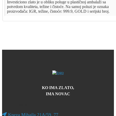
Investiciono zlato je u obliku poluge u plastičnoj ambalaži sa
potvrdom kvaliteta, težine i čistoće. Na samoj poluzi je oznaka
proizvođača: IGR, težine, čistoće: 999.9, GOLD i serijski broj.
KO IMA ZLATO,
IMA NOVAC
GOLDENSPACE
Kneza Mihaila 21A/59, 77