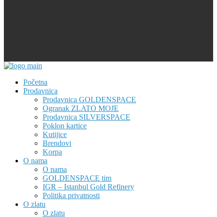
Početna
Prodavnica
Prodavnica GOLDENSPACE
Ogranak ZLATO MOJE
Prodavnica SILVERSPACE
Poklon kartice
Kutijice
Brendovi
Korpa
O nama
O nama
GOLDENSPACE tim
IGR – Istanbul Gold Refinery
Politika privatnosti
O zlatu
O zlatu