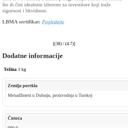
što ih čini idealnim izborom za investitore koji traže
sigurnost i likvidnost.
LBMA sertifikat:
Pogledajte
[(
38
) / (
4.7
)]
Dodatne informacije
Težina
1 kg
Zemlja porekla
Menadžment u Dubaiju, proizvodnja u Turskoj
Čistoća
999.9