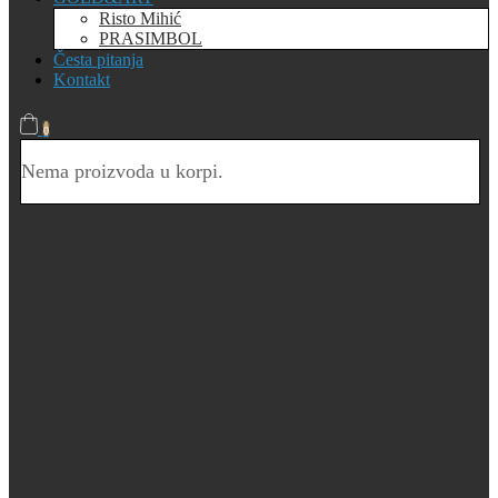
Risto Mihić
PRASIMBOL
Česta pitanja
Kontakt
0
Nema proizvoda u korpi.