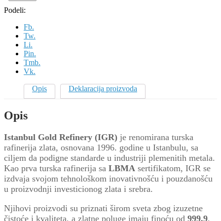
zlato
Podeli:
IGR
1000g
Fb.
quantity
Tw.
Li.
Pin.
Tmb.
Vk.
Opis
Deklaracija proizvoda
Opis
Istanbul Gold Refinery (IGR)
je renomirana turska
rafinerija zlata, osnovana 1996. godine u Istanbulu, sa
ciljem da podigne standarde u industriji plemenitih metala.
Kao prva turska rafinerija sa
LBMA
sertifikatom, IGR se
izdvaja svojom tehnološkom inovativnošću i pouzdanošću
u proizvodnji investicionog zlata i srebra.
Njihovi proizvodi su priznati širom sveta zbog izuzetne
čistoće i kvaliteta, a zlatne poluge imaju finoću od
999.9
,