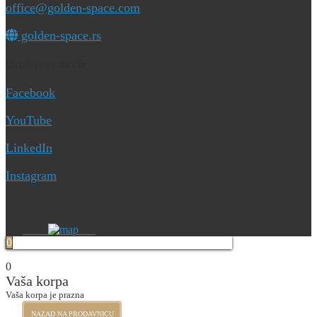
office@golden-space.com
golden-space.rs
Društvene mreže
Facebook
YouTube
LinkedIn
Instagram
0
0
Vaša korpa
Vaša korpa je prazna
NAZAD NA PRODAVNICU