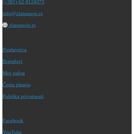
(+381) 62 8124373
info@zlatomoje.rs
zlatomoje.rs
Brzi linkovi
Prodavnica
Brendovi
Moj nalog
Česta pitanja
Politika privatnosti
Društvene mreže
Facebook
YouTube