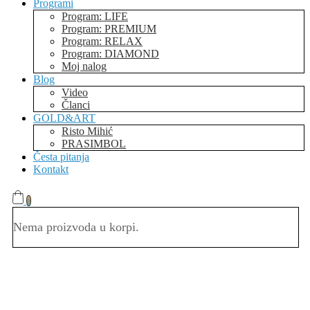
Programi
Program: LIFE
Program: PREMIUM
Program: RELAX
Program: DIAMOND
Moj nalog
Blog
Video
Članci
GOLD&ART
Risto Mihić
PRASIMBOL
Česta pitanja
Kontakt
0
Nema proizvoda u korpi.