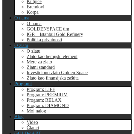
Kutijice
Brendovi
Korpa
O nama
O nama
GOLDENSPACE tim
IGR – Istanbul Gold Refinery
Politika privatnosti
O zlatu
O zlatu
Zlato kao hemijski element
Mere za zlato
Zlatni standard
Investiciono zlato Golden Space
Zlato kao finansijska zaštita
Programi
Program: LIFE
Program: PREMIUM
Program: RELAX
Program: DIAMOND
Moj nalog
Blog
Video
Članci
GOLD&ART