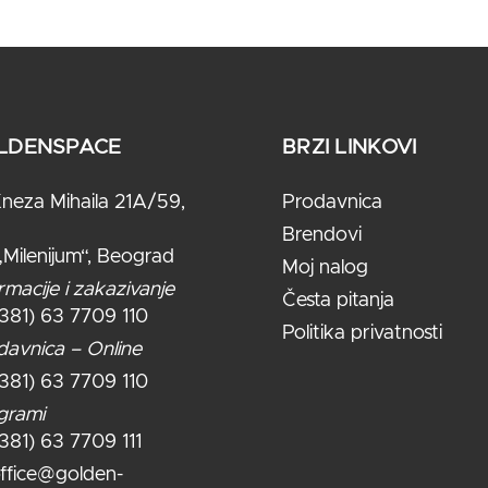
LDENSPACE
BRZI LINKOVI
neza Mihaila 21A/59,
Prodavnica
Brendovi
„Milenijum“, Beograd
Moj nalog
rmacije i zakazivanje
Česta pitanja
+381) 63 7709 110
Politika privatnosti
davnica – Online
+381) 63 7709 110
grami
+381) 63 7709 111
ffice@golden-