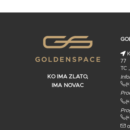
GO
K
77
TC 
KO IMA ZLATO,
Info
(
IMA NOVAC
Pro
(
Pro
(
o