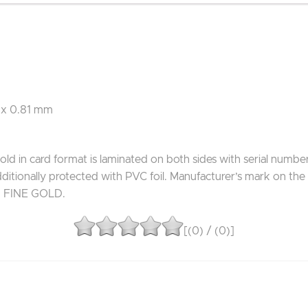
1 x 0.81 mm
ld in card format is laminated on both sides with serial numbe
ditionally protected with PVC foil.
Manufacturer’s mark on the pl
 FINE GOLD.
[(
0
) / (
0
)]