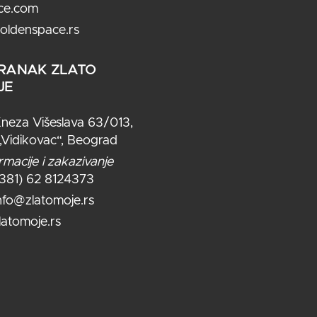
ce.com
oldenspace.rs
RANAK ZLATO
JE
neza Višeslava 63/013,
,Vidikovac“, Beograd
rmacije i zakazivanje
+381) 62 8124373
nfo@zlatomoje.rs
latomoje.rs