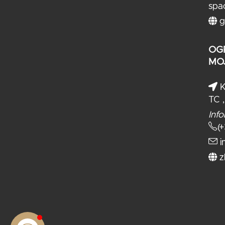
spa
g
OG
MO
K
TC ,
Info
(
i
z