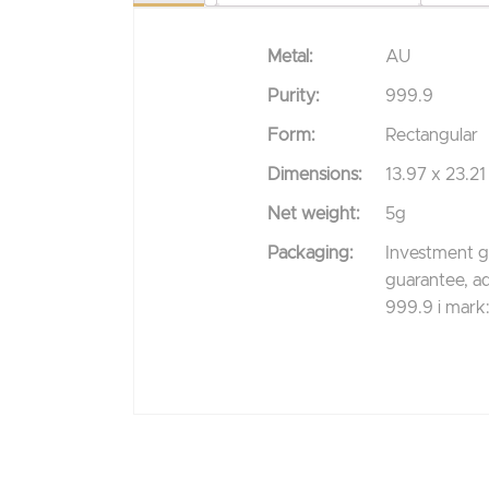
Metal
:
AU
Purity
:
999.9
Form
:
Rectangular
Dimensions
:
13.97 x 23.2
Net weight
:
5g
Packaging
:
Investment go
guarantee, ad
999.9 i
mark: