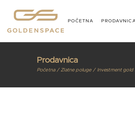
Prodavnica GOLDENSP
O
POČETNA
PRODAVNIC
Ogranak ZLATO MOJE
G
Prodavnica SILVERSPA
IG
Poklon kartice
Po
Prodavnica G
Prodavnica
Kutijice
Ogranak ZLAT
Početna
Zlatne poluge
Investment gold
Brendovi
Prodavnica SI
Korpa
Poklon kartice
Kutijice
Brendovi
Korpa