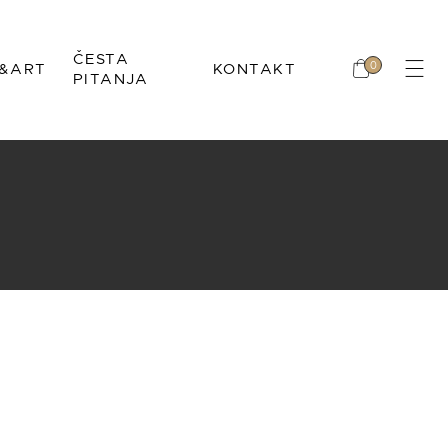
Nema proizvoda u
ČESTA
0
&ART
KONTAKT
korpi.
PITANJA
L
Nema proizvoda u
Mihić
korpi.
IMBOL