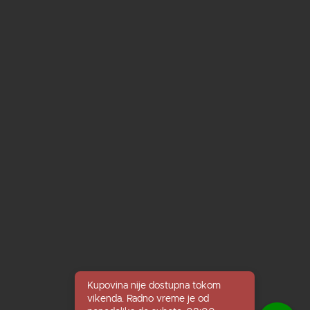
Kupovina nije dostupna tokom
vikenda. Radno vreme je od