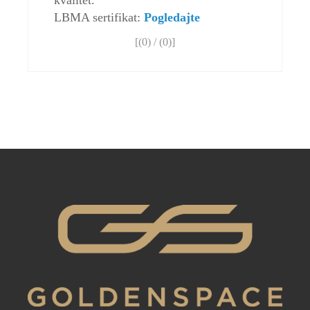
kvalitet.
LBMA sertifikat:
Pogledajte
[(
0
) / (
0
)]