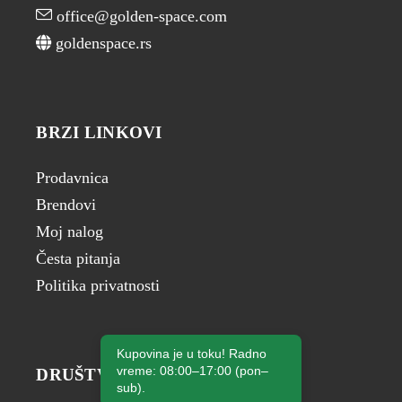
office@golden-space.com
goldenspace.rs
BRZI LINKOVI
Prodavnica
Brendovi
Moj nalog
Česta pitanja
Politika privatnosti
Kupovina je u toku! Radno
vreme: 08:00–17:00 (pon–
DRUŠTVENE MREŽE
sub).