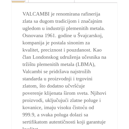
VALCAMBI je renomirana rafinerija
zlata sa dugom tradicijom i značajnim
ugledom u industriji plemenitih metala.
Osnovana 1961. godine u Švajcarskoj,
kompanija je postala sinonim za
kvalitet, preciznost i pouzdanost. Kao
član Londonskog udruženja učesnika na
tržištu plemenitih metala (LBMA),
Valcambi se pridržava najstrožih
standarda u proizvodnji i trgovini
zlatom, što dodatno učvršćuje
poverenje klijenata širom sveta. Njihovi
proizvodi, uključujući zlatne poluge i
kovanice, imaju visoku čistoću od
999.9, a svaka poluga dolazi sa
sertifikatom autentičnosti koji garantuje