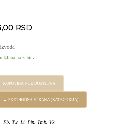
3,00
RSD
oizvoda
udžbina na zahtev
o Münze Österreich 500g quantity
KUPOVINA NIJE DOSTUPNA
← PRETHODNA STRANA (KATEGORIJA)
Fb.
Tw.
Li.
Pin.
Tmb.
Vk.