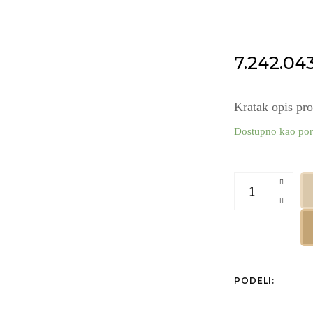
7.242.04
Kratak opis pr
Dostupno kao por
Investiciono zlat
PODELI: