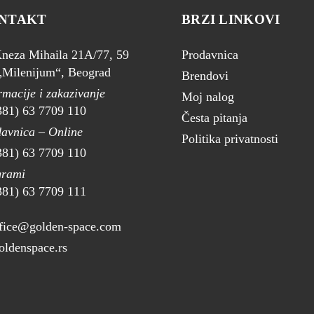
NTAKT
BRZI LINKOVI
neza Mihaila 21A/77, 59
Prodavnica
Milenijum“, Beograd
Brendovi
rmacije i zakazivanje
Moj nalog
381) 63 7709 110
Česta pitanja
avnica – Online
Politika privatnosti
381) 63 7709 110
grami
381) 63 7709 111
fice@golden-space.com
ldenspace.rs