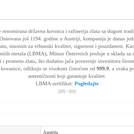
 renomirana državna kovnica i rafinerija zlata sa dugom trad
. Osnovana još 1194. godine u Austriji, kompanija je danas jed
lata, sinonim za vrhunski kvalitet, sigurnost i pouzdanost. K
menitih metala (LBMA), Münze Österreich posluje u skladu sa
 i prometu zlata, što dodatno jača poverenje investitora širom
 i kovanice, odlikuju se visokom čistoćom od
999.9
, a svaka p
autentičnosti koji garantuje kvalitet.
LBMA sertifikat:
Pogledajte
[(
0
) / (
0
)]
Austrija