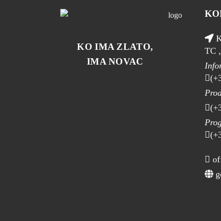
KO
K
KO IMA ZLATO,
TC „
IMA NOVAC
Info
(+
Prod
(+
Pro
(+
of
go