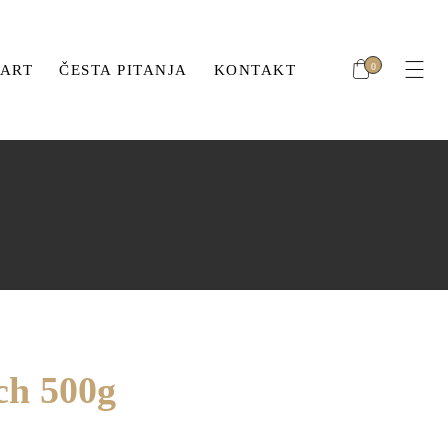
Nema proizvoda u korpi.
ć
0
ART
ČESTA PITANJA
KONTAKT
OL
Nema proizvoda u korpi.
hić
MBOL
ch 500g