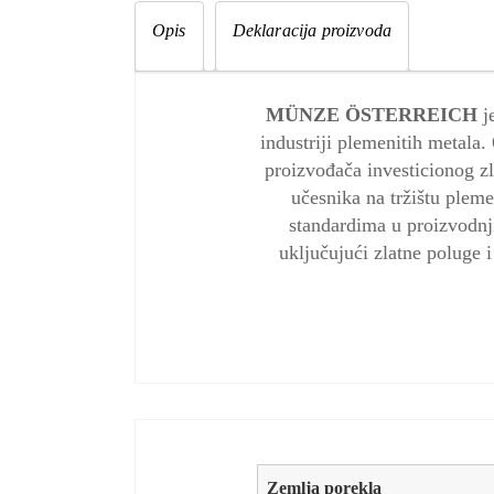
Opis
Deklaracija proizvoda
MÜNZE ÖSTERREICH
je
industriji plemenitih metala
proizvođača investicionog z
učesnika na tržištu ple
standardima u proizvodnji
uključujući zlatne poluge
Zemlja porekla