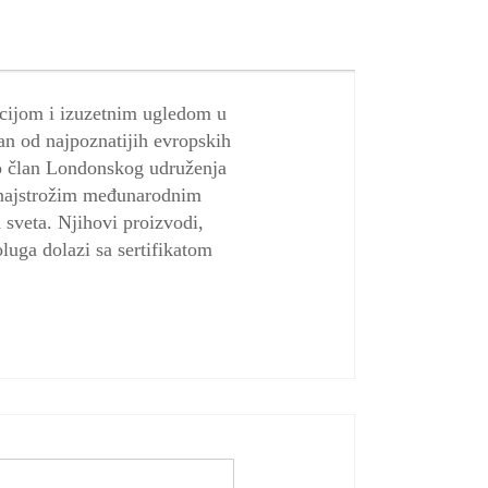
icijom i izuzetnim ugledom u
an od najpoznatijih evropskih
ao član Londonskog udruženja
 najstrožim međunarodnim
 sveta. Njihovi proizvodi,
oluga dolazi sa sertifikatom