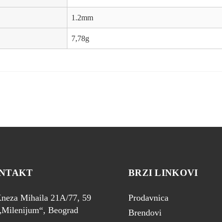
1.2mm
7,78g
NTAKT
BRZI LINKOVI
neza Mihaila 21A/77, 59
Prodavnica
Milenijum“, Beograd
Brendovi