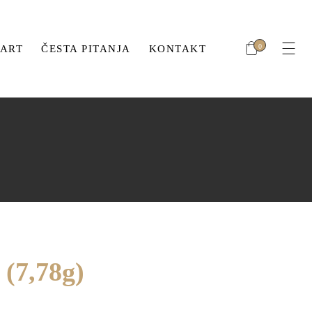
Nema proizvoda u korpi.
ć
0
ART
ČESTA PITANJA
KONTAKT
OL
Nema proizvoda u korpi.
hić
MBOL
(7,78g)