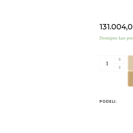
131.004,
Dostupno kao por
Dukat Bečki Filha
PODELI: