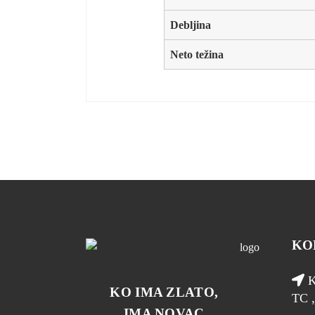
Debljina
Neto težina
KO
K
KO IMA ZLATO,
TC „
IMA NOVAC