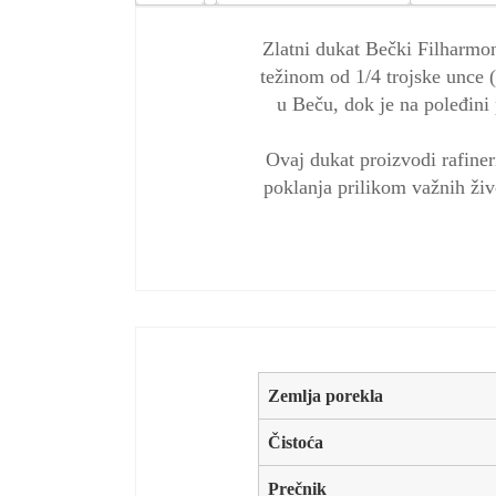
Zlatni dukat Bečki Filharmoni
težinom od 1/4 trojske unce (
u Beču, dok je na poleđini 
Ovaj dukat proizvodi rafiner
poklanja prilikom važnih živo
Zemlja porekla
Čistoća
Prečnik