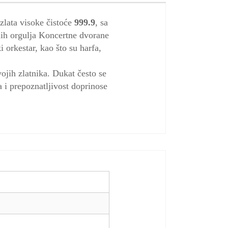
 zlata visoke čistoće
999.9
, sa
tnih orgulja Koncertne dvorane
 orkestar, kao što su harfa,
ojih zlatnika. Dukat često se
a i prepoznatljivost doprinose