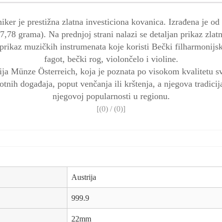
ker je prestižna zlatna investiciona kovanica. Izrađena je od
7,78 grama). Na prednjoj strani nalazi se detaljan prikaz zla
prikaz muzičkih instrumenata koje koristi Bečki filharmonijski
fagot, bečki rog, violončelo i violine.
ija Münze Österreich, koja je poznata po visokom kvalitetu sv
tnih događaja, poput venčanja ili krštenja, a njegova tradicij
njegovoj popularnosti u regionu.
[(
0
) / (
0
)]
Austrija
999.9
22mm