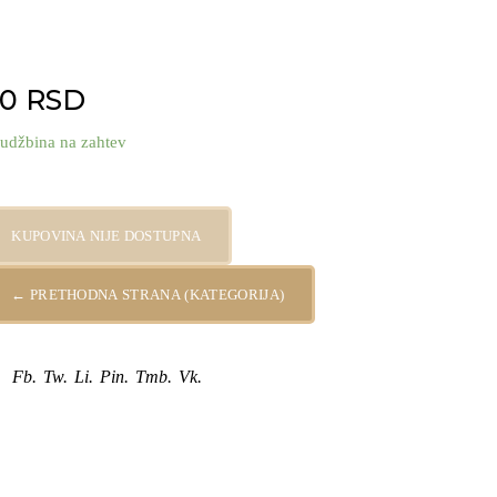
00
RSD
udžbina na zahtev
rmoniker 1/4 Oz (7,78g) quantity
KUPOVINA NIJE DOSTUPNA
← PRETHODNA STRANA (KATEGORIJA)
Fb.
Tw.
Li.
Pin.
Tmb.
Vk.