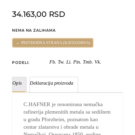
34.163,00
RSD
NEMA NA ZALIHAMA
← PRETHODNA STRANA (KATEGORIJA)
Fb.
Tw.
Li.
Pin.
Tmb.
Vk.
PODELI:
Opis
Deklaracija proizvoda
C.HAFNER je renomirana nemačka
rafinerija plemenitih metala sa sedištem
u gradu Pforzheim, poznatom kao
centar zlatarstva i obrade metala u
Nemačkoj. Osnovana 1850. godine,