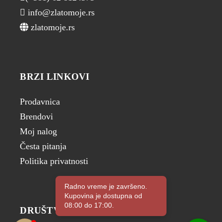
info@zlatomoje.rs
zlatomoje.rs
BRZI LINKOVI
Prodavnica
Brendovi
Moj nalog
Česta pitanja
Politika privatnosti
Radno vreme je završeno.
Kupovina je dostupna od
08:00 do 17:00.
DRUŠTVENE MREŽE