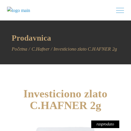
Prodavnica
Početna
C.Hafner
Investiciono zlato C.HAFNER 2g
Investiciono zlato
C.HAFNER 2g
rasprodato