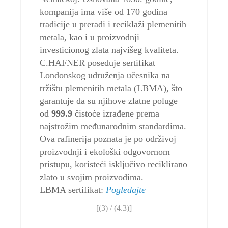
kompanija ima više od 170 godina
tradicije u preradi i reciklaži plemenitih
metala, kao i u proizvodnji
investicionog zlata najvišeg kvaliteta.
C.HAFNER poseduje sertifikat
Londonskog udruženja učesnika na
tržištu plemenitih metala (LBMA), što
garantuje da su njihove zlatne poluge
od
999.9
čistoće izrađene prema
najstrožim međunarodnim standardima.
Ova rafinerija poznata je po održivoj
proizvodnji i ekološki odgovornom
pristupu, koristeći isključivo reciklirano
zlato u svojim proizvodima.
LBMA sertifikat:
Pogledajte
[(
3
) / (
4.3
)]