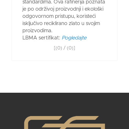
standardima. Ova rafinerija poznata
je po održivoj proizvodnji i ekološki
odgovornom pristupu, koristeći
isključivo reciklirano zlato u svojim
proizvodima.
LBMA sertifikat:
Pogledajte
[(
0
) / (
0
)]