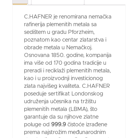
C.HAFNER je renomirana nemačka
rafinerija plemenitih metala sa
sedištem u gradu Pforzheim,
poznatom kao centar zlatarstva i
obrade metala u Nemačkoj.
Osnovana 1850. godine, kompanija
ima više od 170 godina tradicije u
preradi i reciklaži plemenitih metala,
kao i u proizvodnji investicionog
zlata najvišeg kvaliteta. C.HAFNER
poseduje sertifikat Londonskog
udruženja učesnika na tržištu
plemenitih metala (LBMA), što
garantuje da su njihove zlatne
poluge od
999.9
čistoće izrađene
prema najstrožim međunarodnim